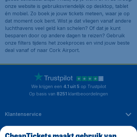
onze website is gebruiksvriendelijk op desktop, tablet
én mobiel. Zo boek je jouw tickets meteen, waar je op
dat moment ook bent. Wist je dat vliegen vanaf andere
luchthavens veel geld kan schelen? Of dat je kunt
besparen door op andere dagen te reizen? Gebruik
onze filters tijdens het zoekproces en vind jouw beste
deal vanaf of naar Cork Airport.
We krijgen een
4.1 uit 5
op Trustpilot
Op basis van
8251
klantbeoordelingen
Klantenservice
CheapTickets maakt gebruik van
CheapTickets.be