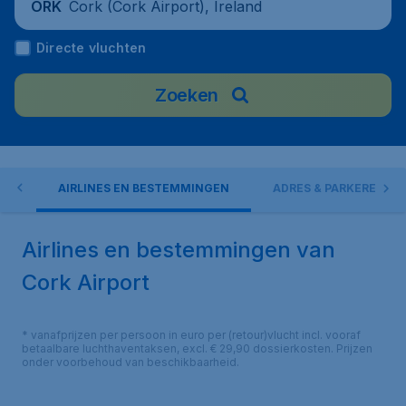
Cork (Cork Airport), Ireland
ORK
Directe vluchten
Zoeken
EN
AIRLINES EN BESTEMMINGEN
ADRES & PARKEREN
Airlines en bestemmingen van
Cork Airport
* vanafprijzen per persoon in euro per (retour)vlucht incl. vooraf
betaalbare luchthaventaksen, excl. € 29,90 dossierkosten. Prijzen
onder voorbehoud van beschikbaarheid.