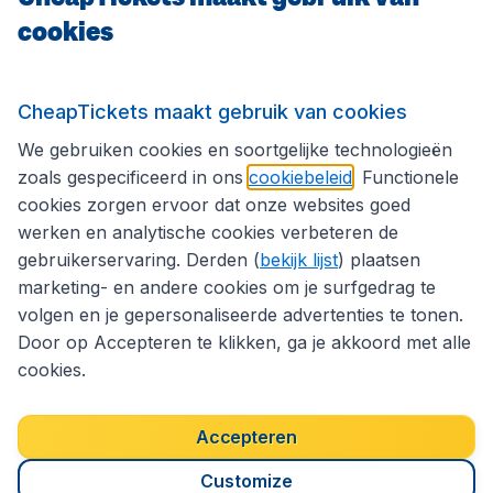
cookies
Internationale sites
CheapTickets maakt gebruik van cookies
We gebruiken cookies en soortgelijke technologieën
Volg CheapTickets.be
zoals gespecificeerd in ons
cookiebeleid
. Functionele
cookies zorgen ervoor dat onze websites goed
werken en analytische cookies verbeteren de
gebruikerservaring. Derden (
bekijk lijst
) plaatsen
marketing- en andere cookies om je surfgedrag te
volgen en je gepersonaliseerde advertenties te tonen.
Door op Accepteren te klikken, ga je akkoord met alle
cookies.
Toegankelijkheidsverklaring
Algemene voorwaarden
Disclaimer
Privacybeleid
Cookies
Accepteren
Copyright © 2026
Customize