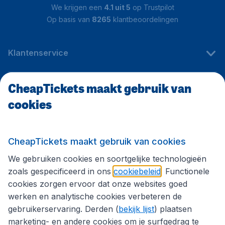
We krijgen een
4.1 uit 5
op Trustpilot
Op basis van
8265
klantbeoordelingen
Klantenservice
CheapTickets maakt gebruik van
CheapTickets.be
cookies
Internationale sites
CheapTickets maakt gebruik van cookies
We gebruiken cookies en soortgelijke technologieën
Volg CheapTickets.be
zoals gespecificeerd in ons
cookiebeleid
. Functionele
cookies zorgen ervoor dat onze websites goed
werken en analytische cookies verbeteren de
gebruikerservaring. Derden (
bekijk lijst
) plaatsen
marketing- en andere cookies om je surfgedrag te