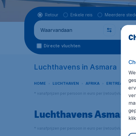
Vluchttype
Retour
Enkele reis
Meerdere sted
Waarvandaan
Waarhe
Ch
Directe vluchten
Ch
Luchthavens in Asmara
We 
ges
HOME
LUCHTHAVEN
AFRIKA
ERITREA
AS
erv
* vanafprijzen per persoon in euro per (retour)vlucht in
ver
mar
Luchthavens Asmara
gep
kli
* vanafprijzen per persoon in euro per (retour)vlucht in