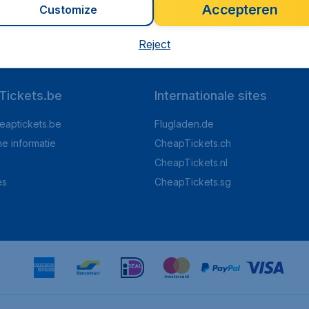
Accepteren
Customize
op Trustpilot
Op basis van
8
Reject
Tickets.be
Internationale sites
eaptickets.be
Flugladen.de
he informatie
CheapTickets.ch
CheapTickets.nl
es
CheapTickets.sg