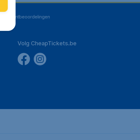
248
klantbeoordelingen
Volg CheapTickets.be