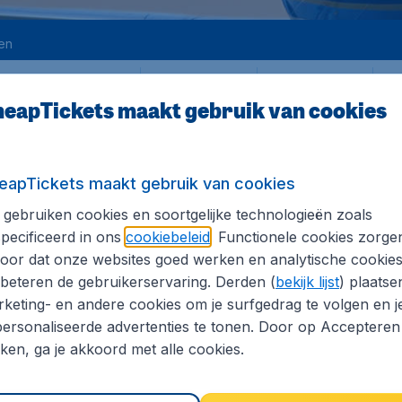
en
Heen
Terug
1
en
eapTickets maakt gebruik van cookies
eapTickets maakt gebruik van cookies
gebruiken cookies en soortgelijke technologieën zoals
pecificeerd in ons
cookiebeleid
. Functionele cookies zorge
MARA
oor dat onze websites goed werken en analytische cookie
cl. vooraf betaalbare luchthaventaksen, excl. € 29,90 dossierkosten. Prijzen
beteren de gebruikerservaring. Derden (
bekijk lijst
) plaatse
keting- en andere cookies om je surfgedrag te volgen en j
ersonaliseerde advertenties te tonen. Door op Accepteren
kken, ga je akkoord met alle cookies.
cl. vooraf betaalbare luchthaventaksen, excl. € 29,90 dossierkosten. Prijzen