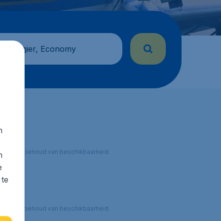
 passagier, Economy
n
s
 onder voorbehoud van beschikbaarheid.
n
e
 te
 onder voorbehoud van beschikbaarheid.