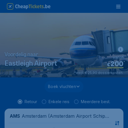
Voordelig naar
vanaf
200
*
Eastleigh Airport
€
*excl. € 25,90 dossierkosten.
Boek vluchten
Retour
Enkele reis
Meerdere best.
Amsterdam (Amsterdam Airport Schipho
AMS
l), Netherlands