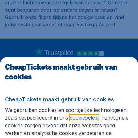
andere luchthavens veel geld kan schelen? Of dat je
kunt besparen door op andere dagen te reizen?
Gebruik onze filters tijdens het zoekproces en vind
jouw beste deal vanaf of naar Eastleigh Airport.
We krijgen een
4.1 uit 5
op Trustpilot
CheapTickets maakt gebruik van
Op basis van
8252
klantbeoordelingen
cookies
Klantenservice
CheapTickets maakt gebruik van cookies
We gebruiken cookies en soortgelijke technologieën
CheapTickets.be
zoals gespecificeerd in ons
cookiebeleid
. Functionele
cookies zorgen ervoor dat onze websites goed
werken en analytische cookies verbeteren de
Internationale sites