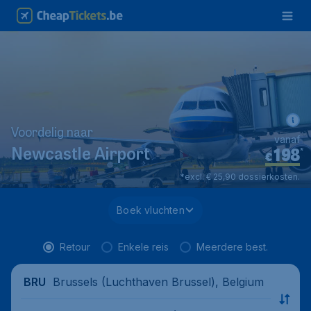
Voordelig naar
vanaf
198
*
Newcastle Airport
€
*excl. € 25,90 dossierkosten.
Boek vluchten
Retour
Enkele reis
Meerdere best.
Brussels (Luchthaven Brussel), Belgium
BRU