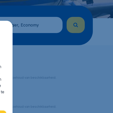
 passagier, Economy
n
s
 onder voorbehoud van beschikbaarheid.
n
e
 te
 onder voorbehoud van beschikbaarheid.