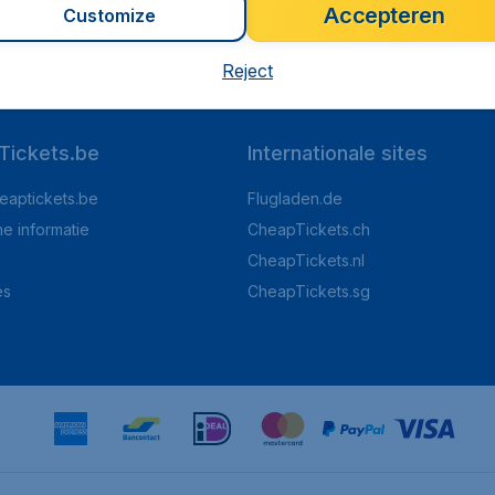
Accepteren
Customize
op Trustpilot
Op basis van
8
Reject
Tickets.be
Internationale sites
eaptickets.be
Flugladen.de
he informatie
CheapTickets.ch
CheapTickets.nl
es
CheapTickets.sg