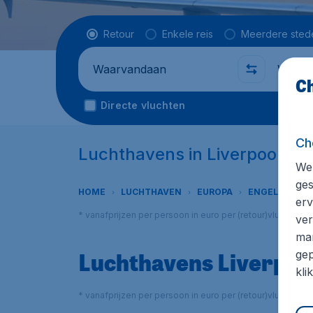
Vluchttype
Retour
Enkele reis
Meerdere sted
Waarvandaan
Waarhe
Ch
Directe vluchten
Ch
Luchthavens in Liverpool
We 
ges
HOME
LUCHTHAVEN
EUROPA
ENGELAND
erv
* vanafprijzen per persoon in euro per (retour)vlucht in
ver
mar
Luchthavens Liverpoo
gep
kli
* vanafprijzen per persoon in euro per (retour)vlucht in