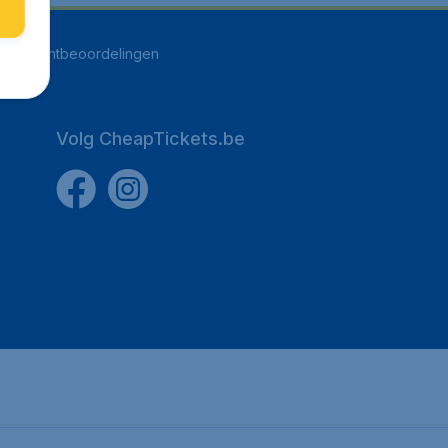
255
klantbeoordelingen
Volg CheapTickets.be