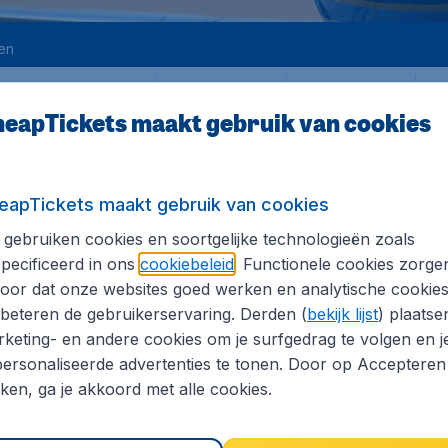
en
Heen
Terug
1
en
eapTickets maakt gebruik van cookies
eapTickets maakt gebruik van cookies
gebruiken cookies en soortgelijke technologieën zoals
pecificeerd in ons
cookiebeleid
. Functionele cookies zorge
LIVERPOOL
oor dat onze websites goed werken en analytische cookie
cl. vooraf betaalbare luchthaventaksen, excl. € 29,90 dossierkosten. Prijzen
beteren de gebruikerservaring. Derden (
bekijk lijst
) plaatse
keting- en andere cookies om je surfgedrag te volgen en j
l
ersonaliseerde advertenties te tonen. Door op Accepteren
kken, ga je akkoord met alle cookies.
cl. vooraf betaalbare luchthaventaksen, excl. € 29,90 dossierkosten. Prijzen