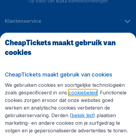
Op basis van
8252
klantbeoordelingen
Klantenservice
CheapTickets maakt gebruik van
CheapTickets.be
cookies
Internationale sites
CheapTickets maakt gebruik van cookies
We gebruiken cookies en soortgelijke technologieën
Volg CheapTickets.be
zoals gespecificeerd in ons
cookiebeleid
. Functionele
cookies zorgen ervoor dat onze websites goed
werken en analytische cookies verbeteren de
gebruikerservaring. Derden (
bekijk lijst
) plaatsen
marketing- en andere cookies om je surfgedrag te
volgen en je gepersonaliseerde advertenties te tonen.