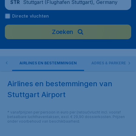
Stuttgart (Flughafen Stuttgart), Germany
STR
Directe vluchten
Zoeken
EN
AIRLINES EN BESTEMMINGEN
ADRES & PARKEREN
Airlines en bestemmingen van
Stuttgart Airport
* vanafprijzen per persoon in euro per (retour)vlucht incl. vooraf
betaalbare luchthaventaksen, excl. € 29,90 dossierkosten. Prijzen
onder voorbehoud van beschikbaarheid.