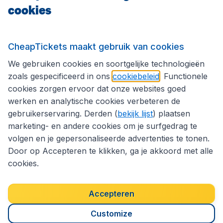
cookies
Internationale sites
CheapTickets maakt gebruik van cookies
We gebruiken cookies en soortgelijke technologieën
Volg CheapTickets.be
zoals gespecificeerd in ons
cookiebeleid
. Functionele
cookies zorgen ervoor dat onze websites goed
werken en analytische cookies verbeteren de
gebruikerservaring. Derden (
bekijk lijst
) plaatsen
marketing- en andere cookies om je surfgedrag te
volgen en je gepersonaliseerde advertenties te tonen.
Door op Accepteren te klikken, ga je akkoord met alle
cookies.
Toegankelijkheidsverklaring
Algemene voorwaarden
Disclaimer
Privacybeleid
Cookies
Accepteren
Copyright © 2026
Customize