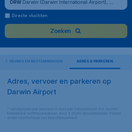
Darwin (Darwin International Airport), A
DRW
ustralia
Directe vluchten
Zoeken
AIRLINES EN BESTEMMINGEN
ADRES & PARKEREN
Adres, vervoer en parkeren op
Darwin Airport
* vanafprijzen per persoon in euro per (retour)vlucht incl. vooraf
betaalbare luchthaventaksen, excl. € 29,90 dossierkosten. Prijzen
onder voorbehoud van beschikbaarheid.