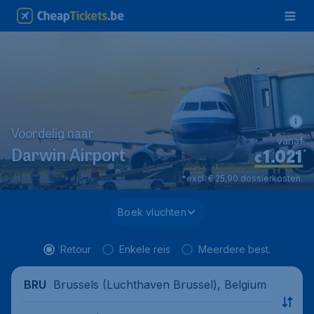
Voordelig naar
vanaf
1.021
*
Darwin Airport
€
*excl. € 25,90 dossierkosten.
Boek vluchten
Retour
Enkele reis
Meerdere best.
Brussels (Luchthaven Brussel), Belgium
BRU