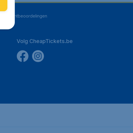
255
klantbeoordelingen
Volg CheapTickets.be