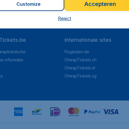
Accepteren
Customize
op Trustpilot
Op basis van
8
Reject
Tickets.be
Internationale sites
eaptickets.be
Flugladen.de
he informatie
CheapTickets.ch
CheapTickets.nl
es
CheapTickets.sg