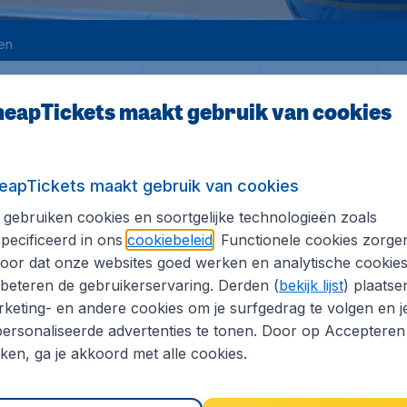
en
Heen
Terug
1
en
eapTickets maakt gebruik van cookies
eapTickets maakt gebruik van cookies
gebruiken cookies en soortgelijke technologieën zoals
pecificeerd in ons
cookiebeleid
. Functionele cookies zorge
IRANA
oor dat onze websites goed werken en analytische cookie
cl. vooraf betaalbare luchthaventaksen, excl. € 29,90 dossierkosten. Prijzen
beteren de gebruikerservaring. Derden (
bekijk lijst
) plaatse
keting- en andere cookies om je surfgedrag te volgen en j
ersonaliseerde advertenties te tonen. Door op Accepteren
kken, ga je akkoord met alle cookies.
cl. vooraf betaalbare luchthaventaksen, excl. € 29,90 dossierkosten. Prijzen