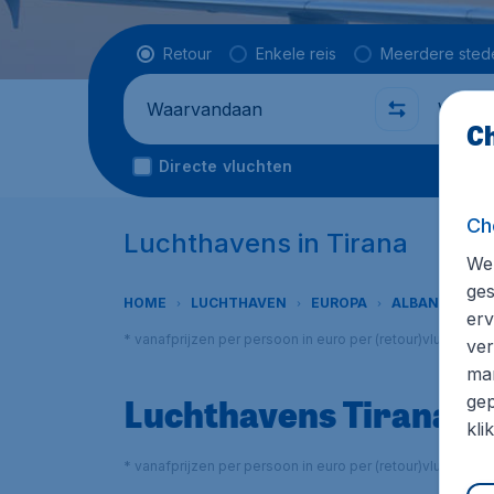
Vluchttype
Retour
Enkele reis
Meerdere sted
Waarvandaan
Waarhe
Ch
Directe vluchten
Ch
Luchthavens in Tirana
We 
ges
HOME
LUCHTHAVEN
EUROPA
ALBANIË
T
erv
* vanafprijzen per persoon in euro per (retour)vlucht in
ver
mar
Luchthavens Tirana
gep
kli
* vanafprijzen per persoon in euro per (retour)vlucht in