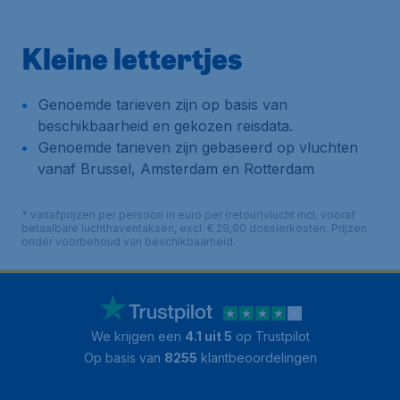
Kleine lettertjes
Genoemde tarieven zijn op basis van
beschikbaarheid en gekozen reisdata.
Genoemde tarieven zijn gebaseerd op vluchten
vanaf Brussel, Amsterdam en Rotterdam
* vanafprijzen per persoon in euro per (retour)vlucht incl. vooraf
betaalbare luchthaventaksen, excl. € 29,90 dossierkosten. Prijzen
onder voorbehoud van beschikbaarheid.
We krijgen een
4.1 uit 5
op Trustpilot
Op basis van
8255
klantbeoordelingen