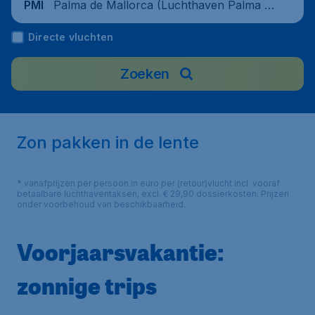
Palma de Mallorca (Luchthaven Palma d
PMI
e Mallorca), Spain
Directe vluchten
Zoeken
Zon pakken in de lente
* vanafprijzen per persoon in euro per (retour)vlucht incl. vooraf
betaalbare luchthaventaksen, excl. € 29,90 dossierkosten. Prijzen
onder voorbehoud van beschikbaarheid.
Voorjaarsvakantie:
zonnige trips