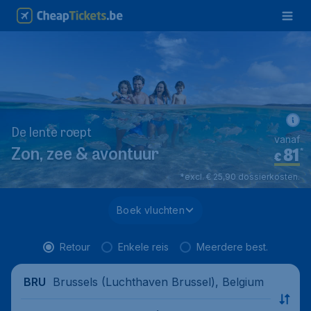
De lente roept
vanaf
81
*
Zon, zee & avontuur
€
*excl. € 25,90 dossierkosten.
Boek vluchten
Retour
Enkele reis
Meerdere best.
Brussels (Luchthaven Brussel), Belgium
BRU