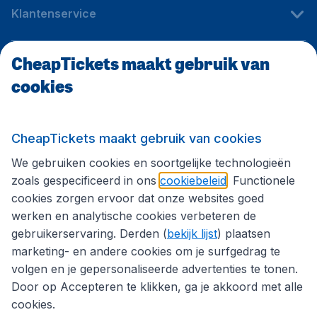
Klantenservice
CheapTickets maakt gebruik van
CheapTickets.be
cookies
Internationale sites
CheapTickets maakt gebruik van cookies
We gebruiken cookies en soortgelijke technologieën
Volg CheapTickets.be
zoals gespecificeerd in ons
cookiebeleid
. Functionele
cookies zorgen ervoor dat onze websites goed
werken en analytische cookies verbeteren de
gebruikerservaring. Derden (
bekijk lijst
) plaatsen
marketing- en andere cookies om je surfgedrag te
volgen en je gepersonaliseerde advertenties te tonen.
Door op Accepteren te klikken, ga je akkoord met alle
cookies.