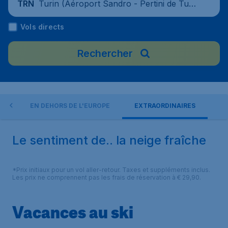
Turin (Aéroport Sandro - Pertini de Turi
TRN
n Caselle), Italie
Vols directs
Rechercher
PE
EN DEHORS DE L'EUROPE
EXTRAORDINAIRES
Le sentiment de.. la neige fraîche
*Prix initiaux pour un vol aller-retour. Taxes et suppléments inclus.
Les prix ne comprennent pas les frais de réservation à € 29,90.
Vacances au ski