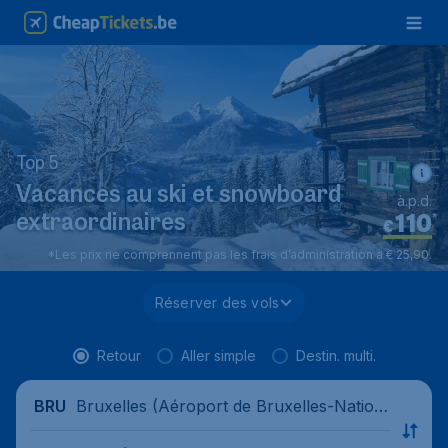
Top 5
Vacances au ski et snowboard
à.p.d.
110
*
extraordinaires
€
*Les prix ne comprennent pas les frais d’administration à € 25,90.
Réserver des vols
Retour
Aller simple
Destin. multi.
Bruxelles (Aéroport de Bruxelles-Nation
BRU
al), Belgique