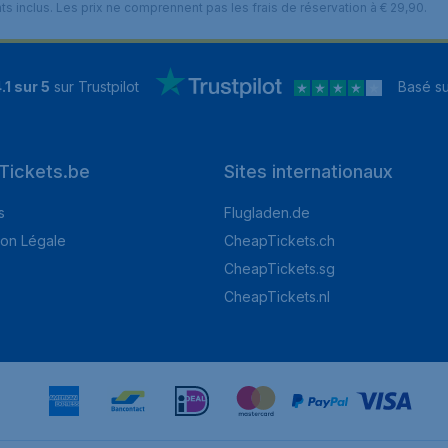
nts inclus. Les prix ne comprennent pas les frais de réservation à € 29,90.
.1 sur 5
sur Trustpilot
Basé s
Tickets.be
Sites internationaux
s
Flugladen.de
ion Légale
CheapTickets.ch
CheapTickets.sg
CheapTickets.nl