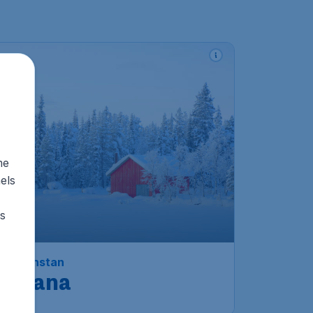
3
me
els
rs
Kazachstan
Astana