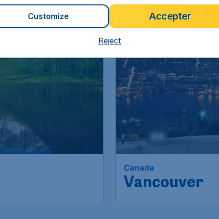
Accepter
Customize
# 5
Reject
Canada
Vancouver