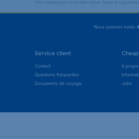
*Prix initiaux pour un vol aller-retour. Taxes et suppléme
Nous sommes notés
4
Service client
Cheap
Contact
À propo
Questions fréquentes
Informat
Documents de voyage
Jobs