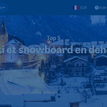
ls
EUR
Aide
Top 5
i et snowboard en deh