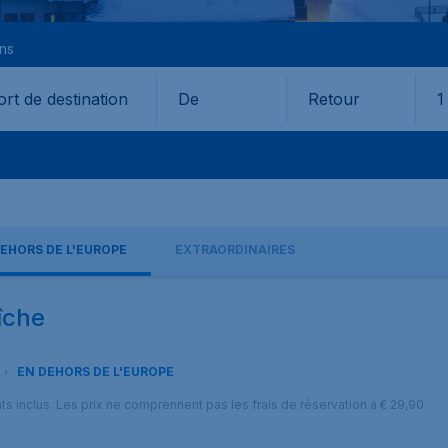
ons
De
Retour
1
EHORS DE L'EUROPE
EXTRAORDINAIRES
aîche
EN DEHORS DE L'EUROPE
nts inclus. Les prix ne comprennent pas les frais de réservation à € 29,90.