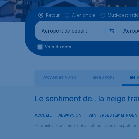
Type de vol
Retour
Aller simple
Multi-destinati
Départ de
Où
Vols directs
VACANCES AU SKI
EN EUROPE
EN D
Le sentiment de.. la neige fr
ACCUEIL
ALWAYS ON
WINTERBESTEMMINGEN
*Prix initiaux pour un vol aller-retour. Taxes et suppléme