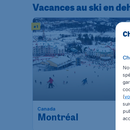
Vacances au ski en de
# 1
Ch
Ch
Nou
spé
gar
coo
(
voi
sui
Canada
pub
Montréal
acc