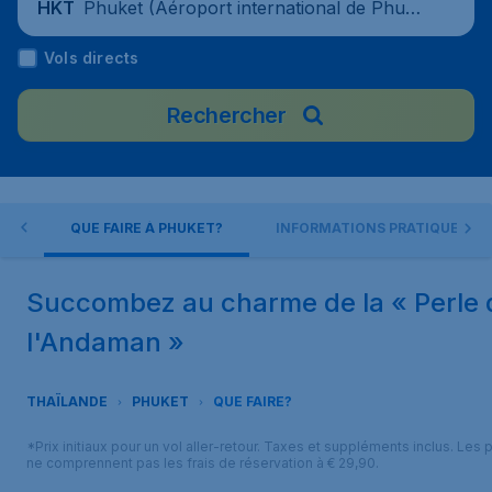
Phuket (Aéroport international de Phuke
HKT
t), Thaïlande
Vols directs
Rechercher
ET
QUE FAIRE À PHUKET?
INFORMATIONS PRATIQUES
Succombez au charme de la « Perle 
l'Andaman »
THAÏLANDE
PHUKET
QUE FAIRE?
*Prix initiaux pour un vol aller-retour. Taxes et suppléments inclus. Les p
ne comprennent pas les frais de réservation à € 29,90.