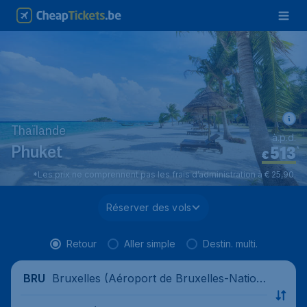
Thaïlande
à.p.d.
513
*
Phuket
€
*Les prix ne comprennent pas les frais d’administration à € 25,90.
Réserver des vols
Retour
Aller simple
Destin. multi.
Bruxelles (Aéroport de Bruxelles-Nation
BRU
al), Belgique