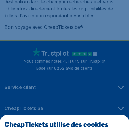
destination dans le champ « recherches » et vous
obtiendrez directement toutes les disponibilités de
billets d'avion correspondant à vos dates.
Bon voyage avec CheapTickets.be®
Nous sommes notés
4.1 sur 5
sur Trustpilot
Basé sur
8252
avis de clients
Service client
CheapTickets.be
CheapTickets utilise des cookies