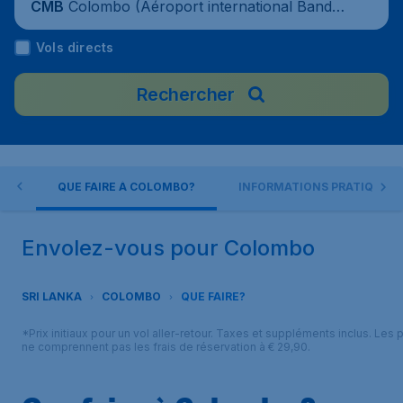
Colombo (Aéroport international Bandar
CMB
anaike), Sri Lanka
Vols directs
Rechercher
BO
QUE FAIRE À COLOMBO?
INFORMATIONS PRATIQUES
Envolez-vous pour Colombo
SRI LANKA
COLOMBO
QUE FAIRE?
*Prix initiaux pour un vol aller-retour. Taxes et suppléments inclus. Les p
ne comprennent pas les frais de réservation à € 29,90.