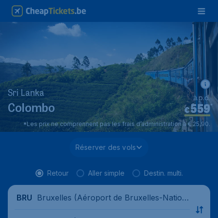
Sri Lanka
à.p.d.
559
*
Colombo
€
*Les prix ne comprennent pas les frais d’administration à € 25,90.
Réserver des vols
Retour
Aller simple
Destin. multi.
Bruxelles (Aéroport de Bruxelles-Nation
BRU
al), Belgique