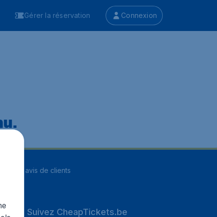
Gérer la réservation
Connexion
nu.
ur
8255
avis de clients
me
Suivez CheapTickets.be