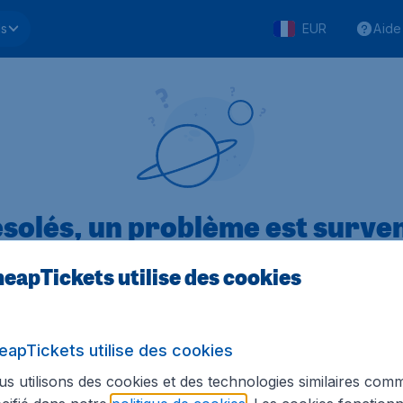
ls
EUR
Aide
solés, un problème est surve
eapTickets utilise des cookies
.1 sur 5
sur Trustpilot
Basé s
eapTickets utilise des cookies
s utilisons des cookies et des technologies similaires com
Tickets.be
Sites internationaux