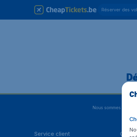
Réserver des vo
Dé
Ch
Nous sommes notés
4
Ch
Nou
Service client
Cheap