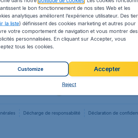
cifié dans notre
politique de cookies
. Les cookies fonctionn
antissent le bon fonctionnement de nos sites Web et les
s
Flugladen.de
kies analytiques améliorent l’expérience utilisateur. Des tie
ion Légale
CheapTickets.ch
r la liste
) définissent des cookies marketing et autres pour
CheapTickets.sg
vre votre comportement de navigation et vous montrer des
CheapTickets.nl
licités personnalisées. En cliquant sur Accepter, vous
eptez tous les cookies.
Accepter
Customize
Reject
énérales
Décharge de responsabilité
Déclaration de confident