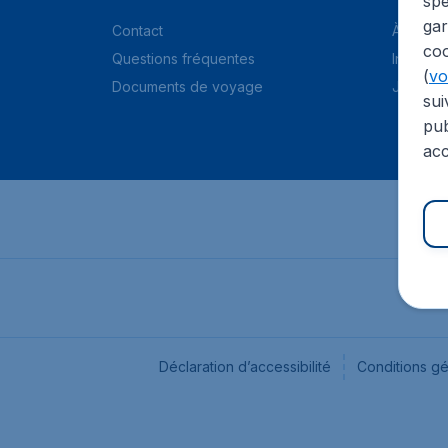
spé
gar
Contact
À propo
coo
Questions fréquentes
Informat
(
voi
Documents de voyage
Jobs
sui
pub
acc
Déclaration d’accessibilité
Conditions g