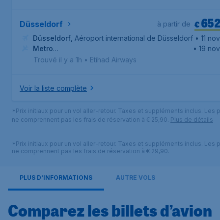
65
€
Düsseldorf
à partir de
Düsseldorf
,
Aéroport international de Düsseldorf
• 11 nov
Metro
• 19 nov
Manila
,
Aéroport international Ninoy-Aquino
Trouvé il y a 1h
•
Etihad Airways
Voir la liste complète
*Prix initiaux pour un vol aller-retour. Taxes et suppléments inclus. Les p
ne comprennent pas les frais de réservation à € 25,90.
Plus de détails
*Prix initiaux pour un vol aller-retour. Taxes et suppléments inclus. Les p
ne comprennent pas les frais de réservation à € 29,90.
PLUS D'INFORMATIONS
AUTRE VOLS
Comparez les billets d’avion