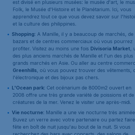
est divisé en plusieurs musées: le musée d'art, le mu
Folk, le Musée d'Histoire et le Planétarium. Ici, vous
apprendrez tout ce que vous devez savoir sur l'histo
et la culture des philippines.
Shopping
: A Manille, il y a beaucoup de marchés, de
bazars et de centres commerciaux où vous pourrez
profiter. Visitez au moins une fois
Divisoria Market
, 
des plus anciens marchés de Manille et l'un des plus
grands marchés en Asie. Ou aller au centre commerc
Greenhills
, où vous pouvez trouver des vêtements, 
l'électronique et des bijoux pas chers.
L'Ocean park
: Cet océnarium de 8000m2 ouvert en
2008 offre une très grande variétè de poissions et de
créatures de la mer. Venez le visiter une après-midi.
Vie nocturne
: Manille a une vie nocturne très animée
Buvez un verre avec votre partenaire ou partez faire
fête en boît de nuit jusqu'au bout de la nuit. Si vous
recherchez des bars avec concerts, des salons de