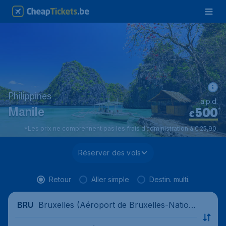
Philippines
à.p.d.
500
*
Manile
€
*Les prix ne comprennent pas les frais d’administration à € 25,90.
Réserver des vols
Retour
Aller simple
Destin. multi.
Bruxelles (Aéroport de Bruxelles-Nation
BRU
al), Belgique