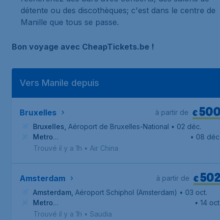
détente ou des discothèques; c'est dans le centre de
Manille que tous se passe.
Bon voyage avec CheapTickets.be !
Vers Manile depuis
50
€
Bruxelles
à partir de
Bruxelles
,
Aéroport de Bruxelles-National
• 02 déc.
Metro
• 08 déc
Manila
,
Aéroport international Ninoy-Aquino
Trouvé il y a 1h
•
Air China
50
€
Amsterdam
à partir de
Amsterdam
,
Aéroport Schiphol (Amsterdam)
• 03 oct.
Metro
• 14 oct
Manila
,
Aéroport international Ninoy-Aquino
Trouvé il y a 1h
•
Saudia