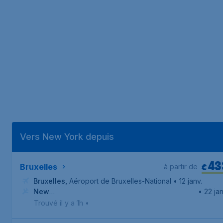
Vers New York depuis
43
€
Bruxelles
à partir de
Bruxelles
,
Aéroport de Bruxelles-National
• 12 janv.
New
• 22 jan
York
,
Aéroport international de Newark-Liberty
Trouvé il y a 1h
•