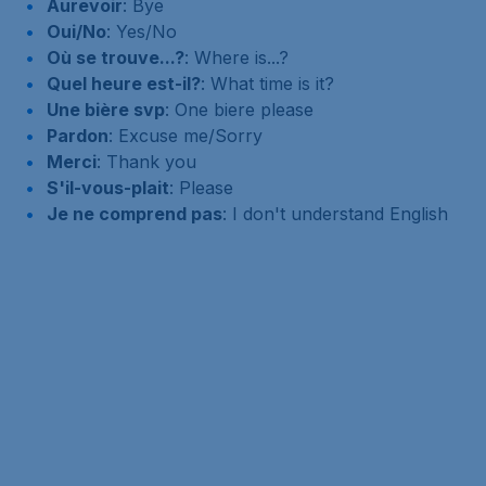
Aurevoir
: Bye
Oui/No
: Yes/No
Où se trouve...?
: Where is...?
Quel heure est-il?
: What time is it?
Une bière svp
: One biere please
Pardon
: Excuse me/Sorry
Merci
: Thank you
S'il-vous-plait
: Please
Je ne comprend pas
: I don't understand English