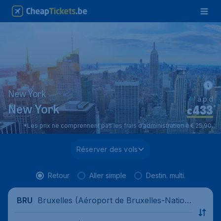
New York
à.p.d
433
*
New York
€
*Les prix ne comprennent pas les frais d’administration à € 25,90.
Réserver des vols
Retour
Aller simple
Destin. multi.
Bruxelles (Aéroport de Bruxelles-Nation
BRU
al), Belgique