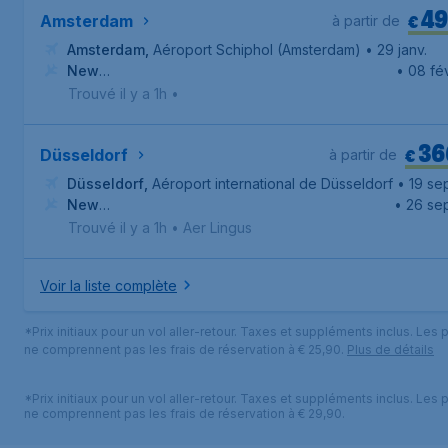
49
€
Amsterdam
à partir de
Amsterdam
,
Aéroport Schiphol (Amsterdam)
• 29 janv.
New
• 08 fév
York
,
Aéroport international de Newark-Liberty
Trouvé il y a 1h
•
36
€
Düsseldorf
à partir de
Düsseldorf
,
Aéroport international de Düsseldorf
• 19 sep
New
• 26 sep
York
,
Aéroport international John F. Kennedy
Trouvé il y a 1h
•
Aer Lingus
Voir la liste complète
*Prix initiaux pour un vol aller-retour. Taxes et suppléments inclus. Les p
ne comprennent pas les frais de réservation à € 25,90.
Plus de détails
*Prix initiaux pour un vol aller-retour. Taxes et suppléments inclus. Les p
ne comprennent pas les frais de réservation à € 29,90.