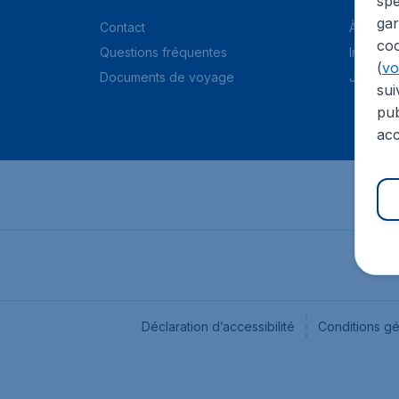
spé
gar
Contact
À propo
coo
Questions fréquentes
Informat
(
voi
Documents de voyage
Jobs
sui
pub
acc
Déclaration d’accessibilité
Conditions g