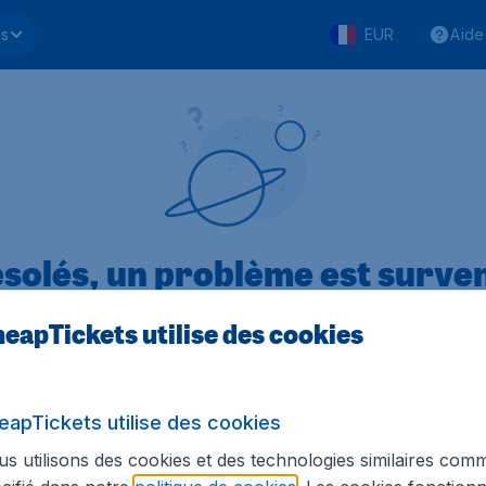
ls
EUR
Aide
solés, un problème est surve
eapTickets utilise des cookies
.1 sur 5
sur Trustpilot
Basé s
eapTickets utilise des cookies
s utilisons des cookies et des technologies similaires com
Tickets.be
Sites internationaux