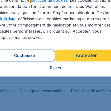
cifié dans notre
politique de cookies
. Les cookies fonctionn
antissent le bon fonctionnement de nos sites Web et les
s
Flugladen.de
kies analytiques améliorent l’expérience utilisateur. Des tie
ion Légale
CheapTickets.ch
r la liste
) définissent des cookies marketing et autres pour
CheapTickets.sg
vre votre comportement de navigation et vous montrer des
CheapTickets.nl
licités personnalisées. En cliquant sur Accepter, vous
eptez tous les cookies.
Accepter
Customize
Reject
énérales
Décharge de responsabilité
Déclaration de confident