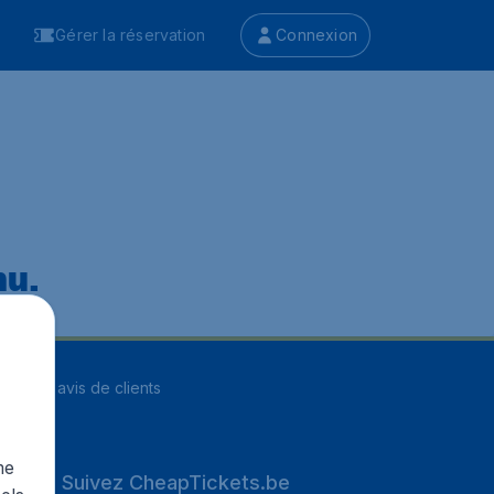
Gérer la réservation
Connexion
nu.
ur
8255
avis de clients
me
Suivez CheapTickets.be