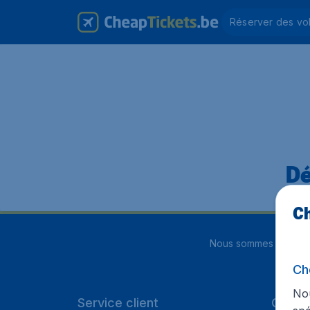
Réserver des vo
Dé
Ch
Nous sommes notés
4
Ch
Nou
Service client
Cheap