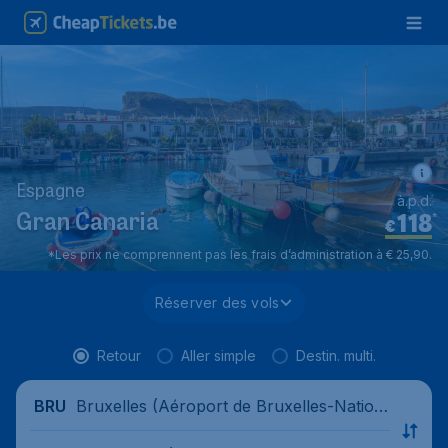
Espagne
à.p.d.
118
*
Gran Canaria
€
*Les prix ne comprennent pas les frais d’administration à € 25,90.
Réserver des vols
Retour
Aller simple
Destin. multi.
Bruxelles (Aéroport de Bruxelles-Nation
BRU
al), Belgique