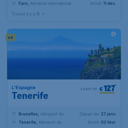
Bruxelles-National
Faro
,
Aéroport international de
Arrivé:
11 déc.
Faro
Trouvé il y a 1h
•
# 5
127
*
L'Espagne
€
à partir de
Tenerife
Bruxelles
,
Aéroport de
Départ de:
27 janv.
Bruxelles-National
Ténérife
,
Aéroport de
Arrivé:
02 févr.