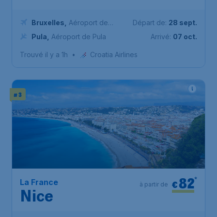
Bruxelles
,
Aéroport de
Départ de:
28 sept.
Bruxelles-National
Pula
,
Aéroport de Pula
Arrivé:
07 oct.
Trouvé il y a 1h
•
Croatia Airlines
# 3
82
*
La France
€
à partir de
Nice