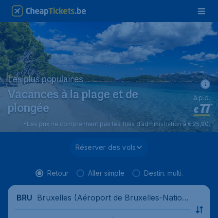
Les plus populaires
Vacances à la plage et de
à.p.d.
77
*
plongée
€
*Les prix ne comprennent pas les frais d’administration à € 25,90.
Réserver des vols
Retour
Aller simple
Destin. multi.
Bruxelles (Aéroport de Bruxelles-Nation
BRU
al), Belgique