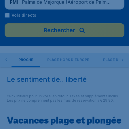
Palma de Majorque (Aéroport de Palma
PMI
de Majorque), Espagne
Vols directs
Rechercher
GÉE
PROCHE
PLAGE HORS D'EUROPE
PLAGE D'EXC
Le sentiment de.. liberté
*Prix initiaux pour un vol aller-retour. Taxes et suppléments inclus.
Les prix ne comprennent pas les frais de réservation à € 29,90.
Vacances plage et plongée