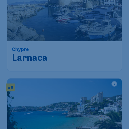
170
*
Chypre
€
à partir de
Larnaca
Bruxelles
,
Aéroport de
Départ de:
14 janv.
Bruxelles-National
Larnaca
,
Aéroport
Arrivé:
25 janv.
international de Larnaca
Trouvé il y a 1h
•
# 8