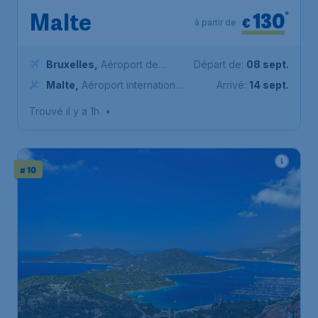
130
*
Malte
€
à partir de
Bruxelles
,
Aéroport de
Départ de:
08 sept.
Bruxelles-National
Malte
,
Aéroport international
Arrivé:
14 sept.
de Malte
Trouvé il y a 1h
•
# 10
135
*
La Turquie
€
à partir de
Antalya