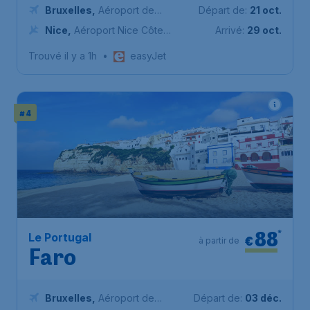
Bruxelles
,
Aéroport de
Départ de:
21 oct.
Bruxelles-National
Nice
,
Aéroport Nice Côte
Arrivé:
29 oct.
d’Azur
Trouvé il y a 1h
•
easyJet
# 4
88
*
Le Portugal
€
à partir de
Faro
Bruxelles
,
Aéroport de
Départ de:
03 déc.