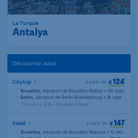
Bruxelles
,
Aéroport de
Départ de:
28 août
Bruxelles-National
Antalya
,
Aéroport d'Antalya
Arrivé:
07 sept.
Trouvé il y a 1h
•
Découvrez aussi
124
*
€
Citytrip
à partir de
Bruxelles
,
Aéroport de Bruxelles-National
• 06 sept.
Berlin
,
Aéroport de Berlin-Brandebourg
• 18 sept.
Trouvé il y a 1h
•
Brussels Airlines
147
*
€
Soleil
à partir de
Bruxelles
,
Aéroport de Bruxelles-National
• 10 déc.