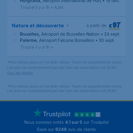
Hurghada
,
Aéroport international de Hurghada
• 19 déc.
Trouvé il y a 1h
•
AJet
97
*
€
Nature et découverte
à partir de
Bruxelles
,
Aéroport de Bruxelles-National
• 24 sept.
Palerme
,
Aéroport Falcone Borsellino
• 30 sept.
Trouvé il y a 1h
•
*Prix initiaux pour un vol aller-retour. Taxes et suppléments inclus.
Les prix ne comprennent pas les frais de réservation à € 25,90.
Plus de détails
*Prix initiaux pour un vol aller-retour. Taxes et suppléments inclus.
Les prix ne comprennent pas les frais de réservation à € 29,90.
Nous sommes notés
4.1 sur 5
sur Trustpilot
Basé sur
8248
avis de clients