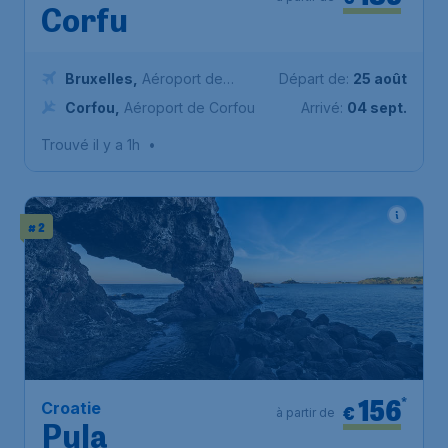
Corfu
Bruxelles
,
Aéroport de
Départ de:
25 août
Bruxelles-National
Corfou
,
Aéroport de Corfou
Arrivé:
04 sept.
Trouvé il y a 1h
•
# 2
156
*
Croatie
€
à partir de
Pula