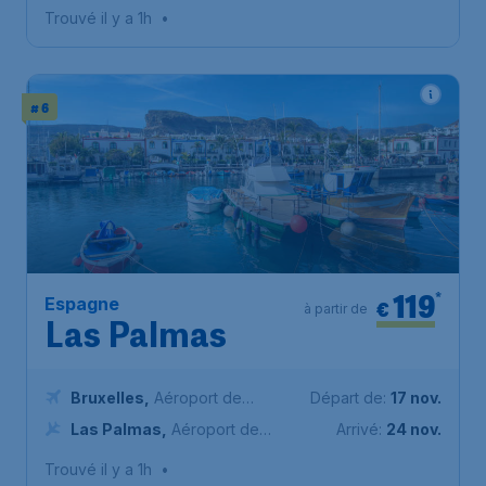
Ténérife Sud
Trouvé il y a 1h
•
# 6
119
*
Espagne
€
à partir de
Las Palmas
Bruxelles
,
Aéroport de
Départ de:
17 nov.
Bruxelles-National
Las Palmas
,
Aéroport de
Arrivé:
24 nov.
Grande Canarie
Trouvé il y a 1h
•