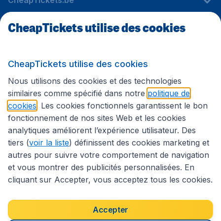
CheapTickets.be
CheapTickets utilise des cookies
Sites internationaux
CheapTickets utilise des cookies
Suivez CheapTickets.be
Nous utilisons des cookies et des technologies
similaires comme spécifié dans notre
politique de
cookies
. Les cookies fonctionnels garantissent le bon
fonctionnement de nos sites Web et les cookies
analytiques améliorent l’expérience utilisateur. Des
tiers (
voir la liste
) définissent des cookies marketing et
autres pour suivre votre comportement de navigation
et vous montrer des publicités personnalisées. En
cliquant sur Accepter, vous acceptez tous les cookies.
Déclaration d’accessibilité
Conditions générales
Décharge de responsabilité
Déclaration de confidentialité
Cookies
Accepter
Droits d’auteur © 2026