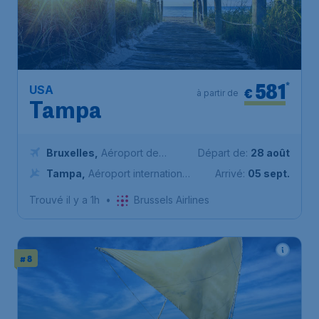
581
*
USA
€
à partir de
Tampa
Bruxelles
,
Aéroport de
Départ de:
28 août
Bruxelles-National
Tampa
,
Aéroport international
Arrivé:
05 sept.
de Tampa
Trouvé il y a 1h
•
Brussels Airlines
# 8