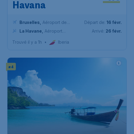
Havana
Bruxelles
,
Aéroport de
Départ de:
16 févr.
Bruxelles-National
La Havane
,
Aéroport
Arrivé:
26 févr.
international José Martí
Trouvé il y a 1h
•
Iberia
# 4
495
*
Thaïlande
€
à partir de
Phuket