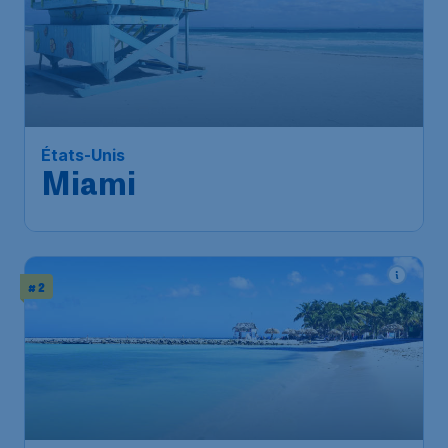
487
*
États-Unis
€
à partir de
Miami
Bruxelles
,
Aéroport de
Départ de:
11 oct.
Bruxelles-National
Miami
,
Aéroport international
Arrivé:
21 oct.
de Miami
Trouvé il y a 1h
•
TAP Air Portugal
# 2