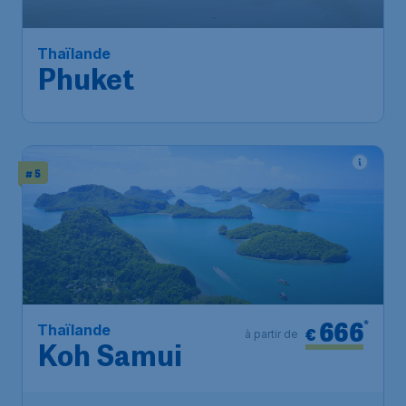
Amsterdam
,
Aéroport
Départ de:
14 sept.
Schiphol (Amsterdam)
Phuket
,
Aéroport international
Arrivé:
23 sept.
de Phuket
Trouvé il y a 1h
•
# 5
666
*
Thaïlande
€
à partir de
Koh Samui