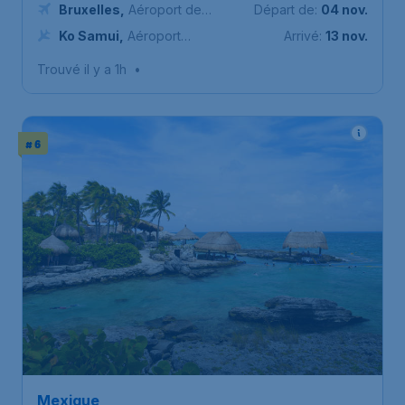
Bruxelles
,
Aéroport de
Départ de:
04 nov.
Bruxelles-National
Ko Samui
,
Aéroport
Arrivé:
13 nov.
international de Ko Samui
Trouvé il y a 1h
•
# 6
Mexique