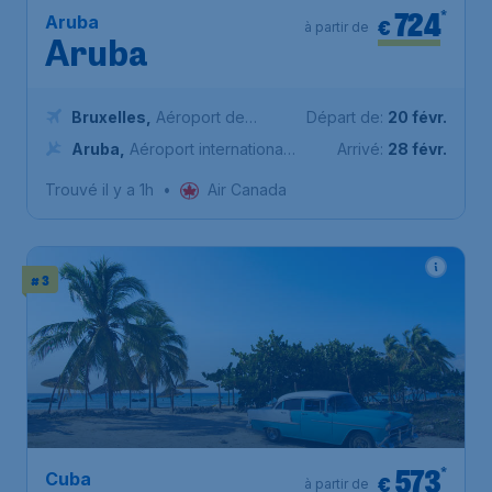
724
*
Aruba
€
à partir de
Aruba
Bruxelles
,
Aéroport de
Départ de:
20 févr.
Bruxelles-National
Aruba
,
Aéroport international
Arrivé:
28 févr.
Reine-Beatrix
Trouvé il y a 1h
•
Air Canada
# 3
573
*
Cuba
€
à partir de