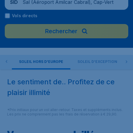
Sal (Aéroport Amilcar Cabral), Cap-Vert
SID
Vols directs
Rechercher
OPE
SOLEIL HORS D'EUROPE
SOLEIL D'EXCEPTION
Le sentiment de.. Profitez de ce
plaisir illimité
*Prix initiaux pour un vol aller-retour. Taxes et suppléments inclus.
Les prix ne comprennent pas les frais de réservation à € 29,90.