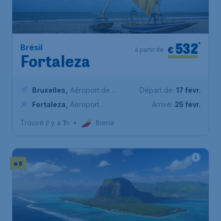
532
*
Brésil
€
à partir de
Fortaleza
Bruxelles
,
Aéroport de
Départ de:
17 févr.
Bruxelles-National
Fortaleza
,
Aéroport
Arrivé:
25 févr.
international de Fortaleza
Trouvé il y a 1h
•
Iberia
# 9