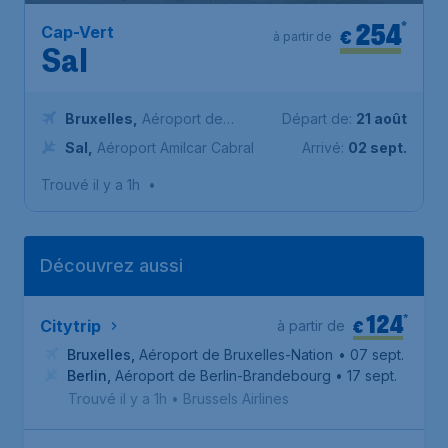
254
*
Cap-Vert
€
à partir de
Sal
Bruxelles
,
Aéroport de
Départ de:
21 août
Bruxelles-National
Sal
,
Aéroport Amilcar Cabral
Arrivé:
02 sept.
Trouvé il y a 1h
•
Découvrez aussi
124
*
€
Citytrip
à partir de
Bruxelles
,
Aéroport de Bruxelles-National
• 07 sept.
Berlin
,
Aéroport de Berlin-Brandebourg
• 17 sept.
Trouvé il y a 1h
•
Brussels Airlines