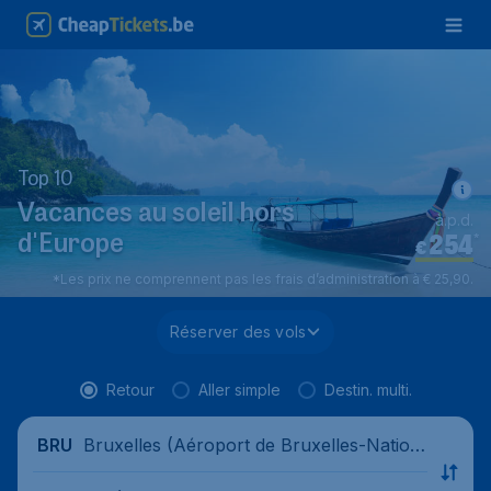
Top 10
Vacances au soleil hors
à.p.d.
254
*
d'Europe
€
*Les prix ne comprennent pas les frais d’administration à € 25,90.
Réserver des vols
Retour
Aller simple
Destin. multi.
Bruxelles (Aéroport de Bruxelles-Nation
BRU
al), Belgique