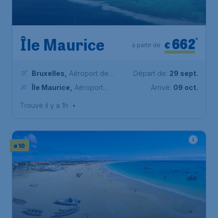
662
*
Île Maurice
€
à partir de
Bruxelles
,
Aéroport de
Départ de:
29 sept.
Bruxelles-National
Île Maurice
,
Aéroport
Arrivé:
09 oct.
international Sir-
Trouvé il y a 1h
•
Seewoosagur-Ramgoolam
# 10