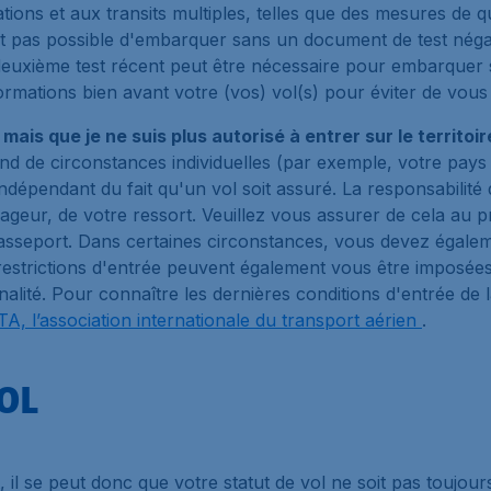
ations et aux transits multiples, telles que des mesures de 
est pas possible d'embarquer sans un document de test négat
 deuxième test récent peut être nécessaire pour embarquer 
mations bien avant votre (vos) vol(s) pour éviter de vous v
 mais que je ne suis plus autorisé à entrer sur le territoi
nd de circonstances individuelles (par exemple, votre pays 
 indépendant du fait qu'un vol soit assuré. La responsabilit
ageur, de votre ressort. Veuillez vous assurer de cela au pré
eport. Dans certaines circonstances, vous devez également 
restrictions d'entrée peuvent également vous être imposée
alité. Pour connaître les dernières conditions d'entrée de 
IATA, l’association internationale du transport aérien
.
VOL
 il se peut donc que votre statut de vol ne soit pas toujour