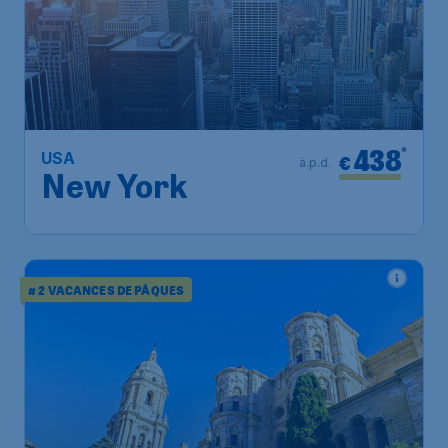
438
*
USA
€
à.p.d.
New York
# 2 VACANCES DE PÂQUES