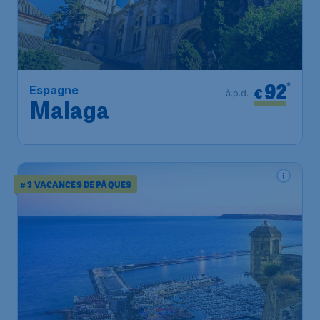
92
*
Espagne
€
à.p.d.
Malaga
# 3 VACANCES DE PÂQUES