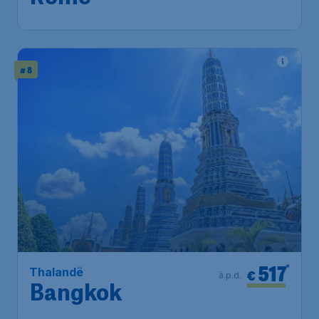
# 8
517
*
Thalandë
€
à.p.d.
Bangkok