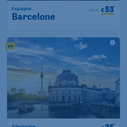
53
*
Espagne
€
à.p.d.
Barcelone
# 6
25
*
Allemagne