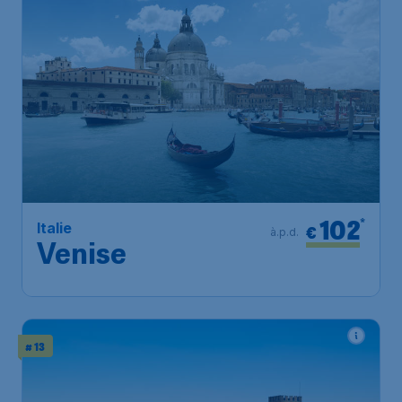
102
*
Italie
€
à.p.d.
Venise
# 13