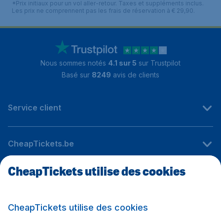
*Prix initiaux pour un vol aller-retour. Taxes et suppléments inclus.
Les prix ne comprennent pas les frais de réservation à € 29,90.
Nous sommes notés
4.1 sur 5
sur Trustpilot
Basé sur
8249
avis de clients
Service client
CheapTickets.be
CheapTickets utilise des cookies
Sites internationaux
CheapTickets utilise des cookies
Suivez CheapTickets.be