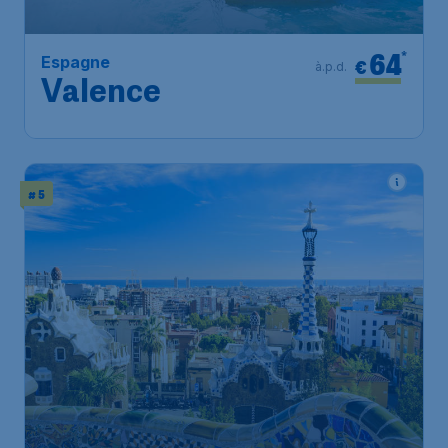
64
*
Espagne
€
à.p.d.
Valence
# 5