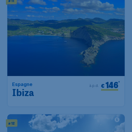
# 11
146
*
Espagne
€
à.p.d.
Ibiza
# 12