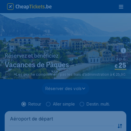
Réservez et bénéficiez
à.p.d.
25
*
Vacances de Pâques
€
*Les prix ne comprennent pas les frais d’administration à € 25,90.
Réserver des vols
Retour
Aller simple
Destin. multi.
Aéroport de départ