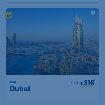
# 9
316
*
VAE
€
à.p.d.
Dubai