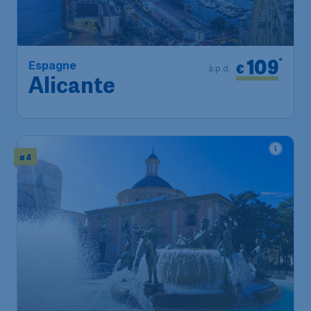
109
*
Espagne
€
à.p.d.
Alicante
# 4