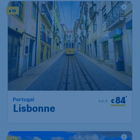
# 10
84
*
Portugal
€
à.p.d.
Lisbonne