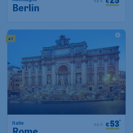
€
à.p.d.
Berlin
# 7
53
*
Italie
€
à.p.d.
Rome