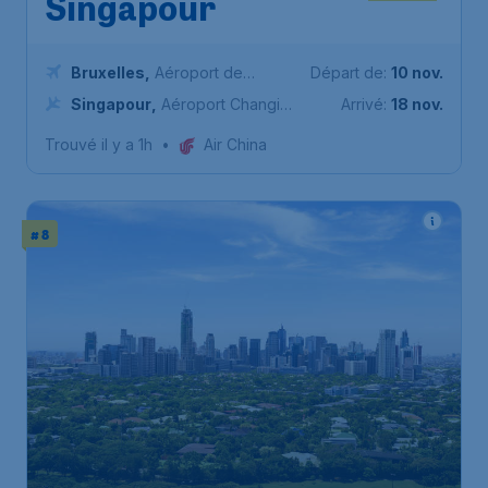
Singapour
Bruxelles
,
Aéroport de
Départ de:
10 nov.
Bruxelles-National
Singapour
,
Aéroport Changi
Arrivé:
18 nov.
de Singapour
Trouvé il y a 1h
•
Air China
# 8
470
*
Philippines
€
à partir de
Manila