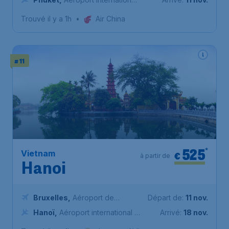
de Phuket
Trouvé il y a 1h
•
Air China
# 11
525
*
Vietnam
€
à partir de
Hanoi
Bruxelles
,
Aéroport de
Départ de:
11 nov.
Bruxelles-National
Hanoï
,
Aéroport international de
Arrivé:
18 nov.
Nội Bài