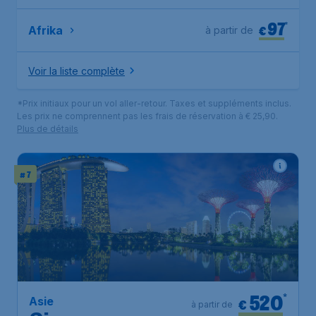
97
*
€
Afrika
à partir de
Voir la liste complète
*Prix initiaux pour un vol aller-retour. Taxes et suppléments inclus.
Les prix ne comprennent pas les frais de réservation à € 25,90.
Plus de détails
# 7
520
*
Asie
€
à partir de