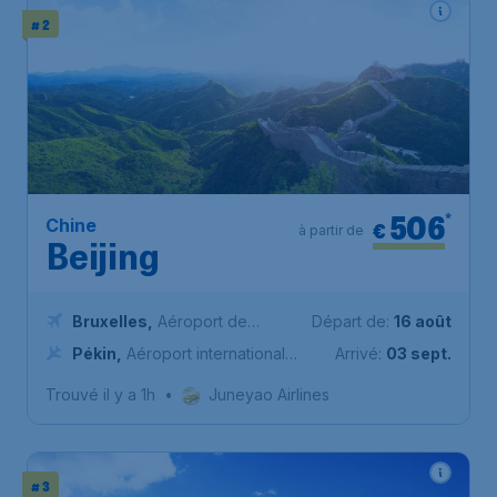
# 2
506
*
Chine
€
à partir de
Beijing
Bruxelles
,
Aéroport de
Départ de:
16 août
Bruxelles-National
Pékin
,
Aéroport international
Arrivé:
03 sept.
de Pékin-Capitale
Trouvé il y a 1h
•
Juneyao Airlines
# 3