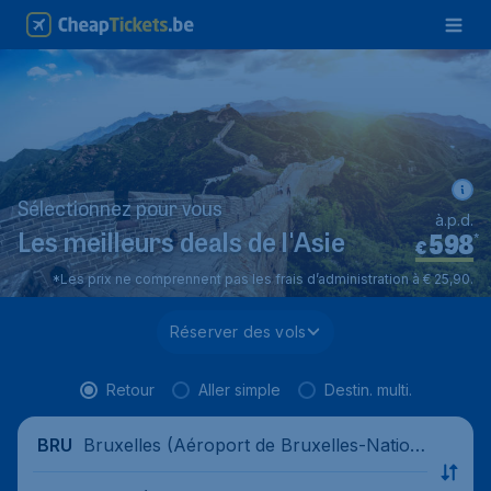
Sélectionnez pour vous
à.p.d.
598
*
Les meilleurs deals de l'Asie
€
*Les prix ne comprennent pas les frais d’administration à € 25,90.
Réserver des vols
Retour
Aller simple
Destin. multi.
Bruxelles (Aéroport de Bruxelles-Nation
BRU
al), Belgique