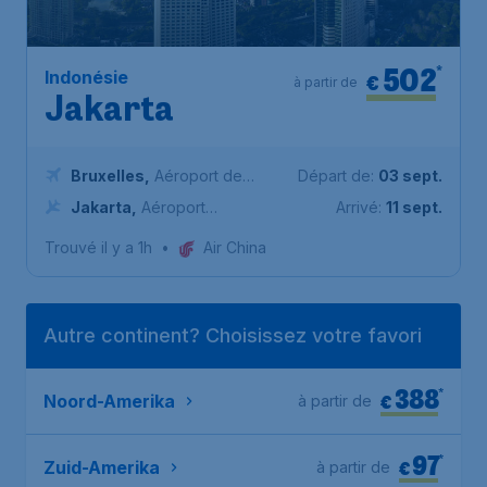
502
*
Indonésie
€
à partir de
Jakarta
Bruxelles
,
Aéroport de
Départ de:
03 sept.
Bruxelles-National
Jakarta
,
Aéroport
Arrivé:
11 sept.
International de Jakarta
Trouvé il y a 1h
•
Air China
Soekarno-Hatta
Autre continent? Choisissez votre favori
388
*
€
Noord-Amerika
à partir de
97
*
€
Zuid-Amerika
à partir de