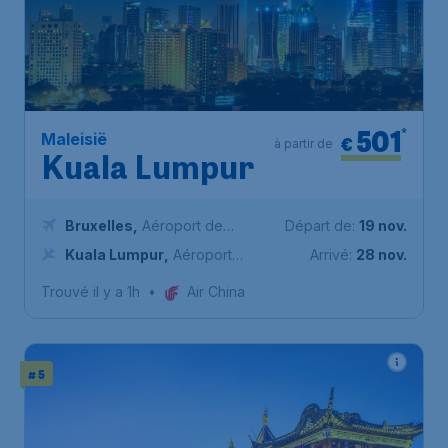
501
*
Maleisië
€
à partir de
Kuala Lumpur
Bruxelles
,
Aéroport de
Départ de:
19 nov.
Bruxelles-National
Kuala Lumpur
,
Aéroport
Arrivé:
28 nov.
international de Kuala Lumpur
Trouvé il y a 1h
•
Air China
# 5