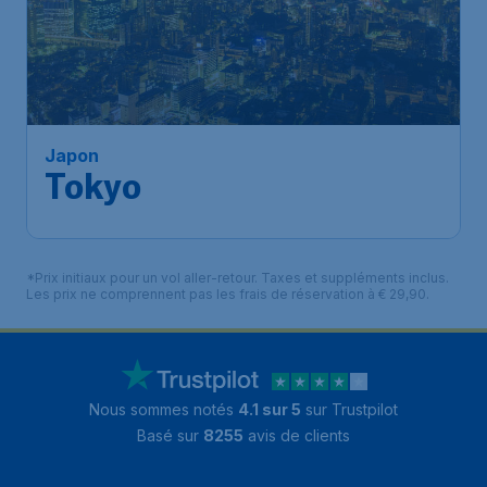
598
*
Japon
€
à partir de
Tokyo
Bruxelles
,
Aéroport de
Départ de:
04 déc.
Bruxelles-National
Tokyo
,
Aéroport international
Arrivé:
12 déc.
de Narita
Trouvé il y a 1h
•
Juneyao Airlines
*Prix initiaux pour un vol aller-retour. Taxes et suppléments inclus.
Les prix ne comprennent pas les frais de réservation à € 29,90.
Nous sommes notés
4.1 sur 5
sur Trustpilot
Basé sur
8255
avis de clients