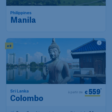
Bruxelles
,
Aéroport de
Départ de:
15 nov.
Bruxelles-National
Metro Manila
,
Aéroport
Arrivé:
24 nov.
international Ninoy-Aquino
Trouvé il y a 1h
•
Air China
# 9
559
*
Sri Lanka
€
à partir de
Colombo