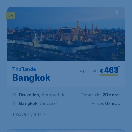
# 1
463
*
Thaïlande
€
à partir de
Bangkok
Bruxelles
,
Aéroport de
Départ de:
29 sept.
Bruxelles-National
Bangkok
,
Aéroport
Arrivé:
07 oct.
Suvarnabhumi de Bangkok
Trouvé il y a 1h
•