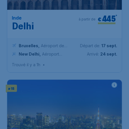
445
*
Inde
€
à partir de
Delhi
Bruxelles
,
Aéroport de
Départ de:
17 sept.
Bruxelles-National
New Delhi
,
Aéroport
Arrivé:
24 sept.
international Indira Gandhi
Trouvé il y a 1h
•
# 15