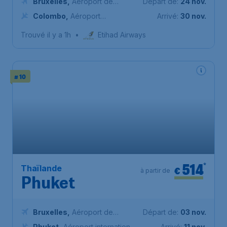
Bruxelles
,
Aéroport de
Départ de:
24 nov.
Bruxelles-National
Colombo
,
Aéroport
Arrivé:
30 nov.
international Bandaranaike
Trouvé il y a 1h
•
Etihad Airways
# 10
514
*
Thaïlande
€
à partir de
Phuket
Bruxelles
,
Aéroport de
Départ de:
03 nov.
Bruxelles-National
Phuket
,
Aéroport international
Arrivé:
11 nov.