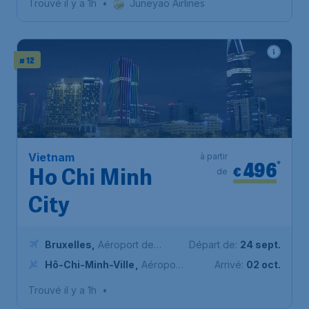
Trouvé il y a 1h
•
Juneyao Airlines
# 12
Vietnam
à partir
496
*
€
de
Ho Chi Minh
City
Bruxelles
,
Aéroport de
Départ de:
24 sept.
Bruxelles-National
Hô-Chi-Minh-Ville
,
Aéroport
Arrivé:
02 oct.
international de Tân Sơn Nhất
Trouvé il y a 1h
•