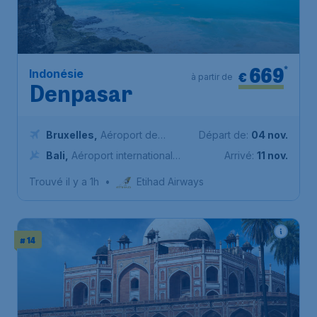
669
*
Indonésie
€
à partir de
Denpasar
Bruxelles
,
Aéroport de
Départ de:
04 nov.
Bruxelles-National
Bali
,
Aéroport international
Arrivé:
11 nov.
Ngurah-Rai
Trouvé il y a 1h
•
Etihad Airways
# 14