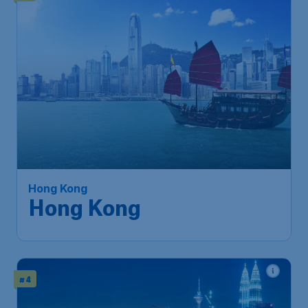
436
*
Hong Kong
€
à partir de
Hong Kong
Bruxelles
,
Aéroport de
Départ de:
26 sept.
Bruxelles-National
Hong Kong
,
Aéroport
Arrivé:
04 oct.
international de Hong Kong
Trouvé il y a 1h
•
Air China
# 4