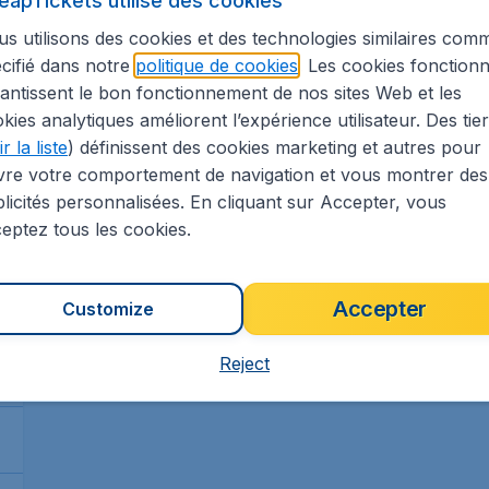
eapTickets utilise des cookies
Bruxelles-National
.
Dubaï
,
Aéroport
Arrivé:
06 oct.
s utilisons des cookies et des technologies similaires com
international de Dubaï
cifié dans notre
politique de cookies
. Les cookies fonctionn
Trouvé il y a 1h
•
AJet
antissent le bon fonctionnement de nos sites Web et les
kies analytiques améliorent l’expérience utilisateur. Des tie
r la liste
) définissent des cookies marketing et autres pour
vre votre comportement de navigation et vous montrer des
licités personnalisées. En cliquant sur Accepter, vous
eptez tous les cookies.
Accepter
Customize
Reject