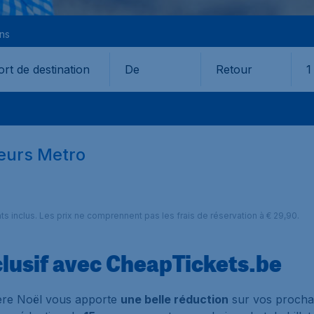
ons
De
Retour
1
teurs Metro
nts inclus. Les prix ne comprennent pas les frais de réservation à € 29,90.
clusif avec CheapTickets.be
 Père Noël vous apporte
une belle réduction
sur vos prochai