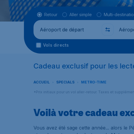
Type de vol
Retour
Aller simple
Multi-destinati
Départ de
Où
Vols directs
Cadeau exclusif pour les lec
ACCUEIL
SPECIALS
METRO-TIME
*Prix initiaux pour un vol aller-retour. Taxes et suppléme
Voilà votre cadeau ex
Vous avez été sage cette année... alors le