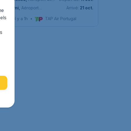
Bruxelles-National
Miami
,
Aéroport
Arrivé:
21 oct.
me
international de Miami
els
Trouvé il y a 1h
•
TAP Air Portugal
rs