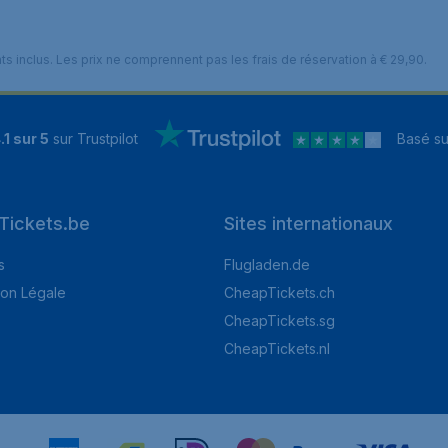
nts inclus. Les prix ne comprennent pas les frais de réservation à € 29,90.
.1 sur 5
sur Trustpilot
Basé s
Tickets.be
Sites internationaux
s
Flugladen.de
ion Légale
CheapTickets.ch
CheapTickets.sg
CheapTickets.nl