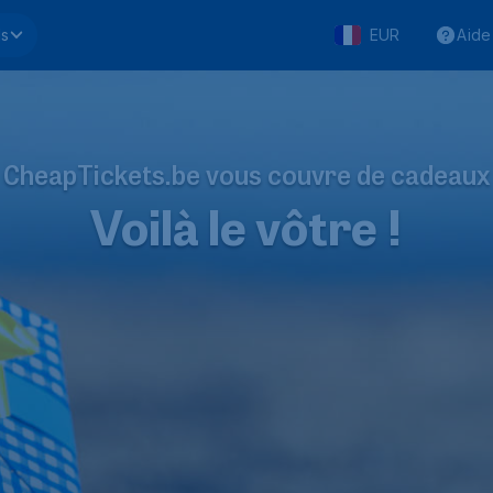
ls
EUR
Aide
CheapTickets.be vous couvre de cadeaux
Voilà le vôtre !