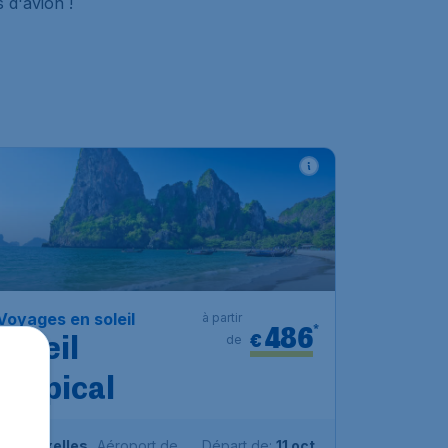
 d'avion !
Voyages en soleil
à partir
486
*
€
de
Soleil
tropical
Bruxelles
,
Aéroport de
Départ de:
11 oct.