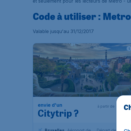
et seulement pour les lecteurs de Metro - 
Code à utiliser : Metr
Valable jusqu'au 31/12/2017
58
envie d'un
Ch
€
à partir de
Citytrip ?
Bruxelles
,
Aéroport de
Départ de:
15 nov