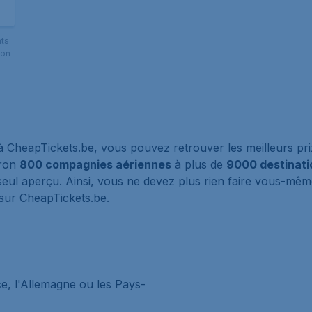
nts
ion
 CheapTickets.be, vous pouvez retrouver les meilleurs pr
iron
800 compagnies aériennes
à plus de
9000 destinati
eul aperçu. Ainsi, vous ne devez plus rien faire vous-même
 sur CheapTickets.be.
ce, l'Allemagne ou les Pays-