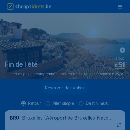
à.p.d.
51
*
Fin de l'été
€
*Les prix ne comprennent pas les frais d’administration à € 25,90.
Réserver des vols
Retour
Aller simple
Destin. multi.
Bruxelles (Aéroport de Bruxelles-Nation
BRU
al), Belgique