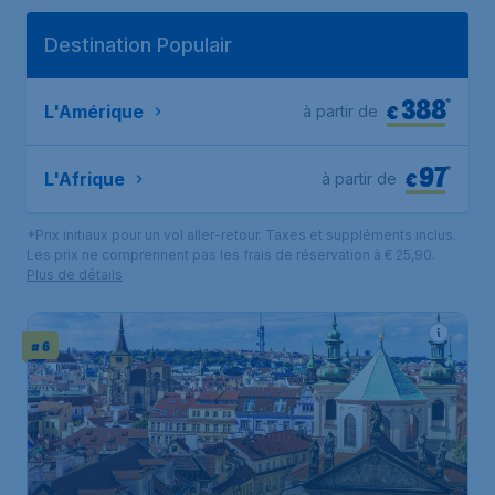
Destination Populair
388
*
€
L'Amérique
à partir de
97
*
€
L'Afrique
à partir de
*Prix initiaux pour un vol aller-retour. Taxes et suppléments inclus.
Les prix ne comprennent pas les frais de réservation à € 25,90.
Plus de détails
# 6