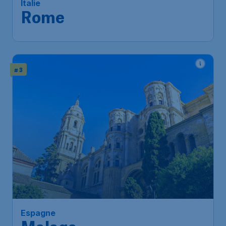
Bruxelles-National
Rome
,
Aéroport Léonard-de-
Arrivé:
16 sept.
Vinci de Rome Fiumicino
Trouvé il y a 1h
•
# 3
66
*
Espagne
€
à partir de
Malaga
Bruxelles
,
Aéroport de
Départ de:
08 déc.
Bruxelles-National
Malaga
,
Aéroport de Malaga-
Arrivé:
19 déc.