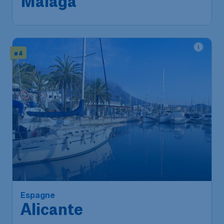
Costa del Sol metro ou gare
Trouvé il y a 1h
•
# 4
84
*
Espagne
€
à partir de
Alicante
Bruxelles
,
Aéroport de
Départ de:
30 nov.
Bruxelles-National
Alicante
,
Aéroport d'Alicante
Arrivé:
09 déc.
Trouvé il y a 1h
•