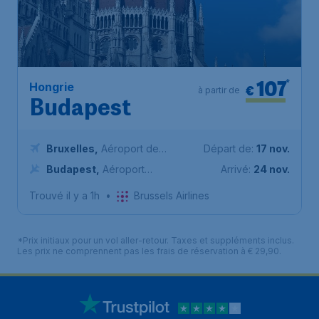
107
*
Hongrie
€
à partir de
Budapest
Bruxelles
,
Aéroport de
Départ de:
17 nov.
Bruxelles-National
Budapest
,
Aéroport
Arrivé:
24 nov.
international de Budapest-
Trouvé il y a 1h
•
Brussels Airlines
Ferenc Liszt
*Prix initiaux pour un vol aller-retour. Taxes et suppléments inclus.
Les prix ne comprennent pas les frais de réservation à € 29,90.