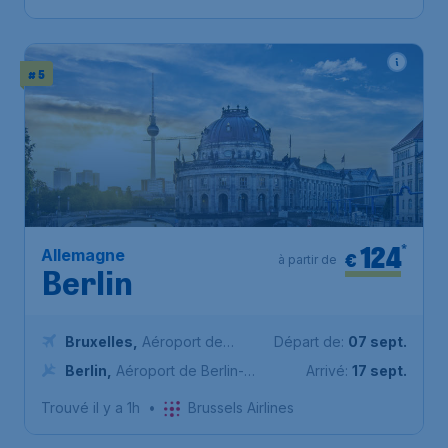
# 5
124
*
Allemagne
€
à partir de
Berlin
Bruxelles
,
Aéroport de
Départ de:
07 sept.
Bruxelles-National
Berlin
,
Aéroport de Berlin-
Arrivé:
17 sept.
Brandebourg
Trouvé il y a 1h
•
Brussels Airlines