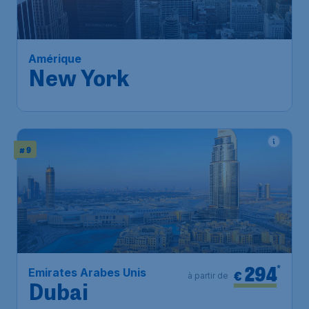
New York
Bruxelles
,
Aéroport de
Départ de:
12 janv.
Bruxelles-National
New York
,
Aéroport
Arrivé:
22 janv.
international de Newark-Liberty
Trouvé il y a 1h
•
# 9
294
*
Emirates Arabes Unis
€
à partir de
Dubai