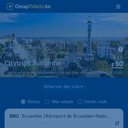
Top 12
à.p.d.
50
*
Citytrips Automne
€
*Les prix ne comprennent pas les frais d’administration à € 25,90.
Réserver des vols
Retour
Aller simple
Destin. multi.
Bruxelles (Aéroport de Bruxelles-Nation
BRU
al), Belgique