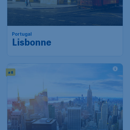
112
*
Portugal
€
à partir de
Lisbonne
Bruxelles
,
Aéroport de
Départ de:
16 févr.
Bruxelles-National
Lisbonne
,
Aéroport
Arrivé:
25 févr.
international de Lisbonne
Trouvé il y a 1h
•
TAP Air Portugal
# 8
433
*
Amérique
€
à partir de