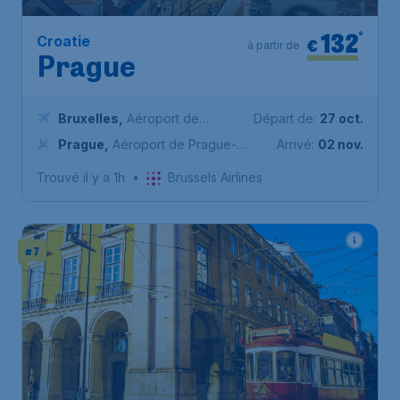
132
*
Croatie
€
à partir de
Prague
Bruxelles
,
Aéroport de
Départ de:
27 oct.
Bruxelles-National
Prague
,
Aéroport de Prague-
Arrivé:
02 nov.
Václav-Havel
Trouvé il y a 1h
•
Brussels Airlines
# 7