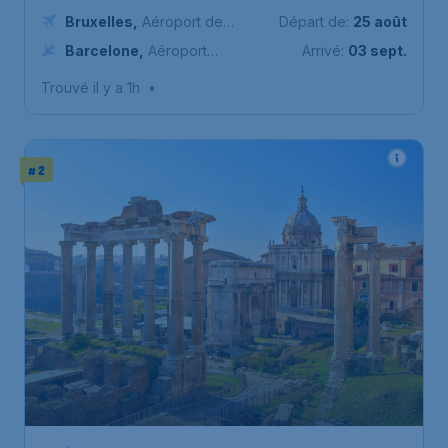
Bruxelles
,
Aéroport de
Départ de:
25 août
Bruxelles-National
Barcelone
,
Aéroport
Arrivé:
03 sept.
international de Barcelone-El
Trouvé il y a 1h
•
Prat
# 2
62
*
Italie
€
à partir de
Rome
Bruxelles
,
Aéroport de
Départ de:
07 sept.