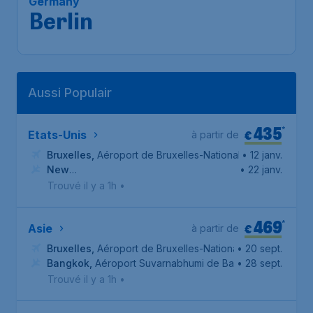
Germany
Berlin
Aussi Populair
435
*
€
Etats-Unis
à partir de
Bruxelles
,
Aéroport de Bruxelles-National
• 12 janv.
New
• 22 janv.
York
,
Aéroport international de Newark-Liberty
Trouvé il y a 1h
•
469
*
€
Asie
à partir de
Bruxelles
,
Aéroport de Bruxelles-National
• 20 sept.
Bangkok
,
Aéroport Suvarnabhumi de Bangkok
• 28 sept.
Trouvé il y a 1h
•