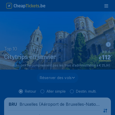
Top 10
à.p.d.
112
*
Citytrips en janvier
€
*Les prix ne comprennent pas les frais d’administration à € 25,90.
Réserver des vols
Retour
Aller simple
Destin. multi.
Bruxelles (Aéroport de Bruxelles-Nation
BRU
al), Belgique