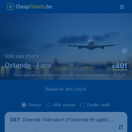
Vols pas chers
dès
401
*
Ostende - Faro
€
*Les prix ne comprennent pas les frais d’administration à € 25,90.
Réserver des vols
Retour
Aller simple
Destin. multi.
Ostende (Aéroport d'Ostende-Bruges), B
OST
elgique