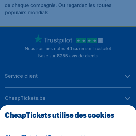
de chaque compagnie. Ou regardez les routes
populairs mondials.
Nous sommes notés
4.1 sur 5
sur Trustpilot
Basé sur
8255
avis de clients
Service client
CheapTickets.be
CheapTickets utilise des cookies
Sites internationaux