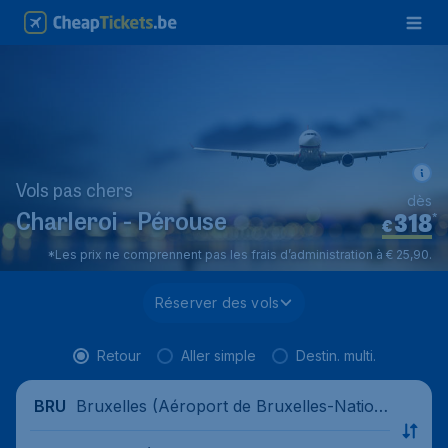
Vols pas chers
dès
318
*
Charleroi - Pérouse
€
*Les prix ne comprennent pas les frais d’administration à € 25,90.
Réserver des vols
Retour
Aller simple
Destin. multi.
Bruxelles (Aéroport de Bruxelles-Nation
BRU
al), Belgique