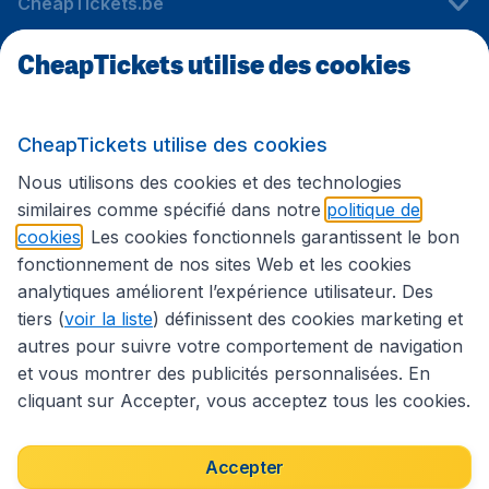
CheapTickets.be
CheapTickets utilise des cookies
Sites internationaux
CheapTickets utilise des cookies
Suivez CheapTickets.be
Nous utilisons des cookies et des technologies
similaires comme spécifié dans notre
politique de
cookies
. Les cookies fonctionnels garantissent le bon
fonctionnement de nos sites Web et les cookies
analytiques améliorent l’expérience utilisateur. Des
tiers (
voir la liste
) définissent des cookies marketing et
autres pour suivre votre comportement de navigation
et vous montrer des publicités personnalisées. En
cliquant sur Accepter, vous acceptez tous les cookies.
Déclaration d’accessibilité
Conditions générales
Décharge de responsabilité
Déclaration de confidentialité
Cookies
Accepter