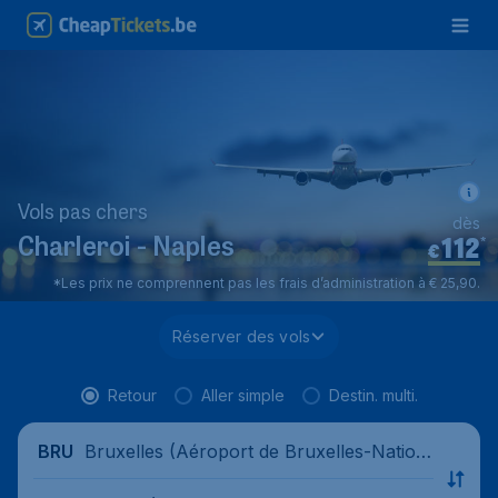
Vols pas chers
dès
112
*
Charleroi - Naples
€
*Les prix ne comprennent pas les frais d’administration à € 25,90.
Réserver des vols
Retour
Aller simple
Destin. multi.
Bruxelles (Aéroport de Bruxelles-Nation
BRU
al), Belgique