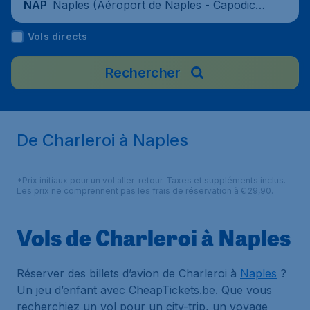
Naples (Aéroport de Naples - Capodichi
NAP
no), Italie
Vols directs
Rechercher
De Charleroi à Naples
*Prix initiaux pour un vol aller-retour. Taxes et suppléments inclus.
Les prix ne comprennent pas les frais de réservation à € 29,90.
Vols de Charleroi à Naples
Réserver des billets d’avion de Charleroi à
Naples
?
Un jeu d’enfant avec CheapTickets.be. Que vous
recherchiez un vol pour un city-trip, un voyage