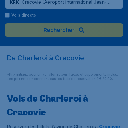
Cracovie (Aéroport international Jean-P
KRK
aul II), Pologne
Vols directs
Rechercher
De Charleroi à Cracovie
*Prix initiaux pour un vol aller-retour. Taxes et suppléments inclus.
Les prix ne comprennent pas les frais de réservation à € 29,90.
Vols de Charleroi à
Cracovie
Réserver des billets d’avion de Charleroi à
Cracovie