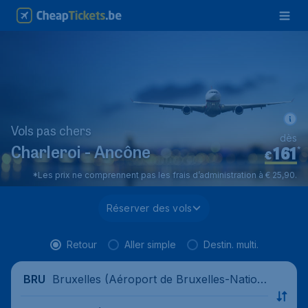
Vols pas chers
dès
161
*
Charleroi - Ancône
€
*Les prix ne comprennent pas les frais d’administration à € 25,90.
Réserver des vols
Retour
Aller simple
Destin. multi.
Bruxelles (Aéroport de Bruxelles-Nation
BRU
al), Belgique