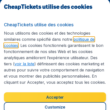
CheapTickets utilise des cookies
Sites internationaux
CheapTickets utilise des cookies
Suivez CheapTickets.be
Nous utilisons des cookies et des technologies
similaires comme spécifié dans notre
politique de
cookies
. Les cookies fonctionnels garantissent le bon
fonctionnement de nos sites Web et les cookies
analytiques améliorent l’expérience utilisateur. Des
tiers (
voir la liste
) définissent des cookies marketing et
autres pour suivre votre comportement de navigation
et vous montrer des publicités personnalisées. En
cliquant sur Accepter, vous acceptez tous les cookies.
Déclaration d’accessibilité
Conditions générales
Décharge de responsabilité
Déclaration de confidentialité
Cookies
Accepter
Droits d’auteur © 2026
Customize