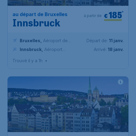
185
*
au départ de Bruxelles
€
à partir de
Innsbruck
Bruxelles
,
Aéroport de
Départ de:
11 janv.
Bruxelles-National
Innsbruck
,
Aéroport
Arrivé:
18 janv.
d'Innsbruck
Trouvé il y a 1h
•