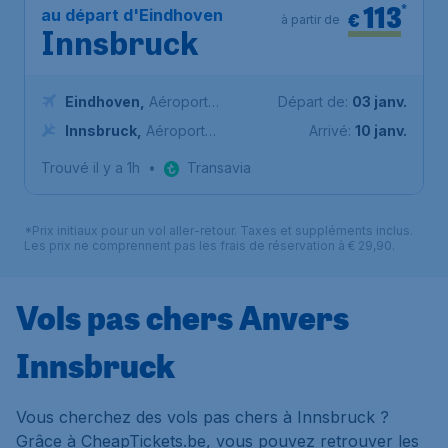
113
*
au départ d'Eindhoven
€
à partir de
Innsbruck
Eindhoven
,
Aéroport
Départ de:
03 janv.
d'Eindhoven
Innsbruck
,
Aéroport
Arrivé:
10 janv.
d'Innsbruck
Trouvé il y a 1h
•
Transavia
*Prix initiaux pour un vol aller-retour. Taxes et suppléments inclus.
Les prix ne comprennent pas les frais de réservation à € 29,90.
Vols pas chers Anvers
Innsbruck
Vous cherchez des vols pas chers à Innsbruck ?
Grâce à CheapTickets.be, vous pouvez retrouver les