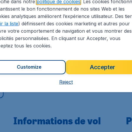
cifié dans notre
politique de cookies
. Les cookies fonctionn
antissent le bon fonctionnement de nos sites Web et les
kies analytiques améliorent l’expérience utilisateur. Des tie
r la liste
) définissent des cookies marketing et autres pour
Documents de
vre votre comportement de navigation et vous montrer des
licités personnalisées. En cliquant sur Accepter, vous
onnecter à Mes voyages.
Dans cette section, vous tro
eptez tous les cookies.
ok ou Google+ ou
confirmation de votre réser
rvation ou votre adresse e-
les télécharger ou les envo
aussi de consulter tous les 
Accepter
Customize
sélectionnée, les conditions 
Reject
Informations de vol
P