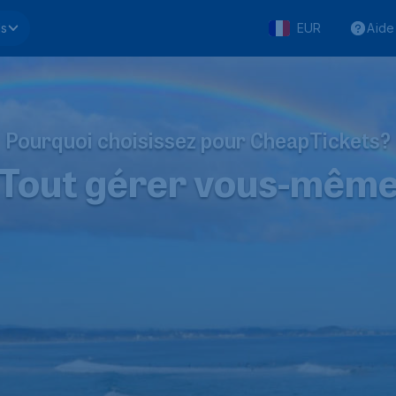
ls
EUR
Aide
Pourquoi choisissez pour CheapTickets?
Tout gérer vous-mêm