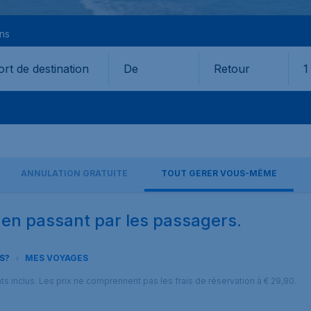
ons
De
Retour
1
ANNULATION GRATUITE
TOUT GÉRER VOUS-MÊME
en passant par les passagers.
S?
MES VOYAGES
nts inclus. Les prix ne comprennent pas les frais de réservation à € 29,90.