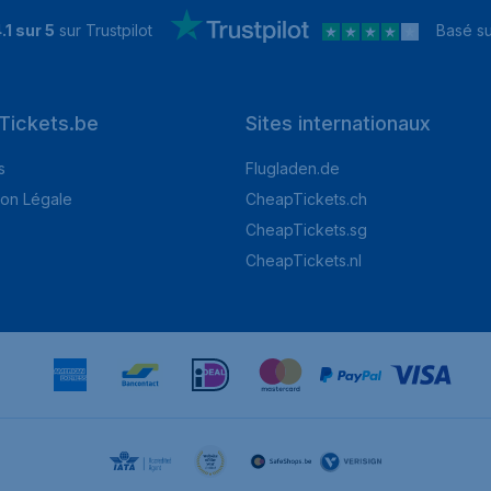
.1 sur 5
sur Trustpilot
Basé s
Tickets.be
Sites internationaux
s
Flugladen.de
ion Légale
CheapTickets.ch
CheapTickets.sg
CheapTickets.nl