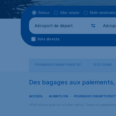
Type de vol
Retour
Aller simple
Multi-destinati
Départ de
Où
Vols directs
POURQUOI CHEAPTICKETS?
SITE CLAIR
Des bagages aux paiements, 
ACCUEIL
ALWAYS ON
POURQUOI CHEAPTICKET
*Prix initiaux pour un vol aller-retour. Taxes et suppléme