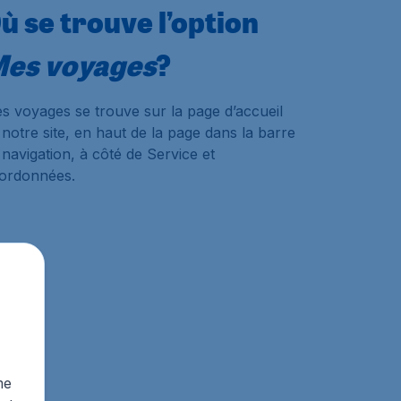
ù se trouve l’option
es voyages
?
s voyages
se trouve sur la page d’accueil
 notre site, en haut de la page dans la barre
 navigation, à côté de Service et
ordonnées.
me