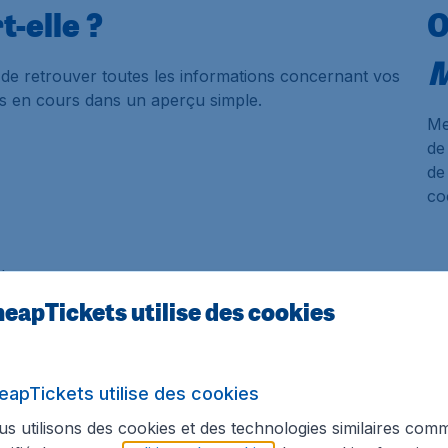
t-elle ?
O
M
de retrouver toutes les informations concernant vos
ns en cours dans un aperçu simple.
Me
de
de
co
l.
eapTickets utilise des cookies
velle fonctionnalité ? Vous trouverez plus
z maintenant
eapTickets utilise des cookies
s utilisons des cookies et des technologies similaires com