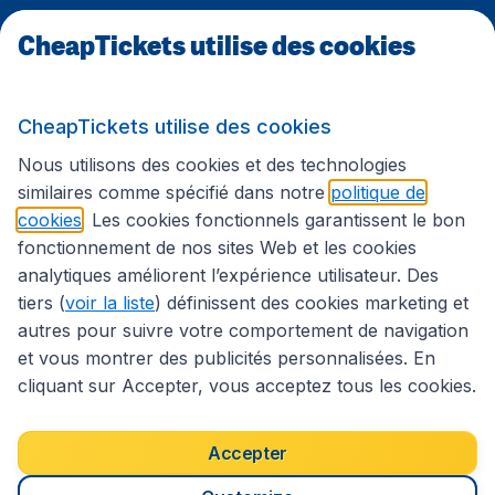
CheapTickets utilise des cookies
Sites internationaux
CheapTickets utilise des cookies
Suivez CheapTickets.be
Nous utilisons des cookies et des technologies
similaires comme spécifié dans notre
politique de
cookies
. Les cookies fonctionnels garantissent le bon
fonctionnement de nos sites Web et les cookies
analytiques améliorent l’expérience utilisateur. Des
tiers (
voir la liste
) définissent des cookies marketing et
autres pour suivre votre comportement de navigation
et vous montrer des publicités personnalisées. En
cliquant sur Accepter, vous acceptez tous les cookies.
Déclaration d’accessibilité
Conditions générales
Décharge de responsabilité
Déclaration de confidentialité
Cookies
Accepter
Droits d’auteur © 2026