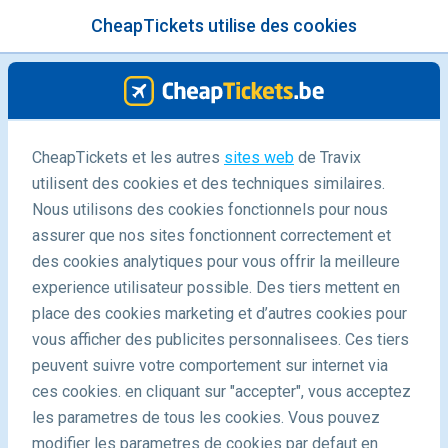
CheapTickets utilise des cookies
menu
/Blog
10 Points De Vue Incroyables
CheapTickets et les autres
sites web
de Travix
utilisent des cookies et des techniques similaires.
Dans Le Monde à Ne Pas Manquer
Nous utilisons des cookies fonctionnels pour nous
06/09/2021
-
By
Alba
assurer que nos sites fonctionnent correctement et
des cookies analytiques pour vous offrir la meilleure
experience utilisateur possible. Des tiers mettent en
place des cookies marketing et d’autres cookies pour
vous afficher des publicites personnalisees. Ces tiers
peuvent suivre votre comportement sur internet via
ces cookies. en cliquant sur "accepter", vous acceptez
les parametres de tous les cookies. Vous pouvez
Destinations
Fr Blogs
modifier les parametres de cookies par defaut en