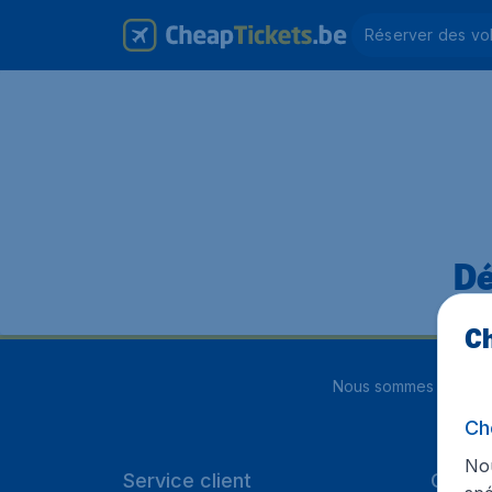
Réserver des vo
Dé
Ch
Nous sommes notés
4
Ch
Nou
Service client
Cheap