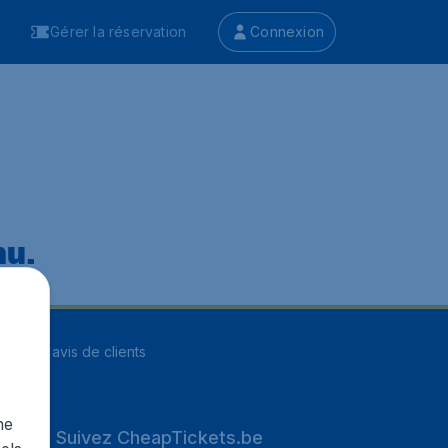
Gérer la réservation
Connexion
nu.
ur
8255
avis de clients
me
Suivez CheapTickets.be