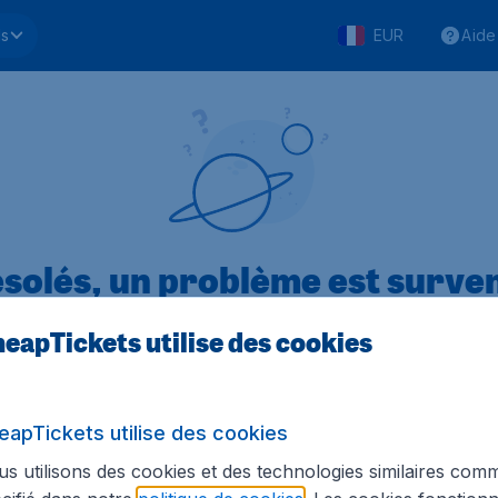
ls
EUR
Aide
solés, un problème est surve
eapTickets utilise des cookies
.1 sur 5
sur Trustpilot
Basé s
eapTickets utilise des cookies
s utilisons des cookies et des technologies similaires com
Tickets.be
Sites internationaux