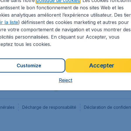
cifié dans notre
politique de cookies
. Les cookies fonctionn
antissent le bon fonctionnement de nos sites Web et les
s
Flugladen.de
kies analytiques améliorent l’expérience utilisateur. Des tie
ion Légale
CheapTickets.ch
r la liste
) définissent des cookies marketing et autres pour
CheapTickets.sg
vre votre comportement de navigation et vous montrer des
CheapTickets.nl
licités personnalisées. En cliquant sur Accepter, vous
eptez tous les cookies.
Accepter
Customize
Reject
énérales
Décharge de responsabilité
Déclaration de confident