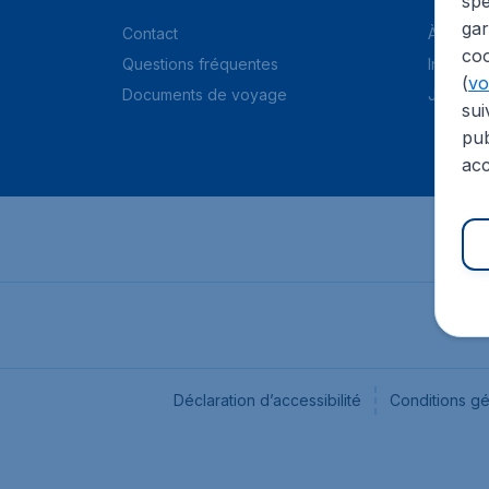
spé
gar
Contact
À propo
coo
Questions fréquentes
Informat
(
voi
Documents de voyage
Jobs
sui
pub
acc
Déclaration d’accessibilité
Conditions g