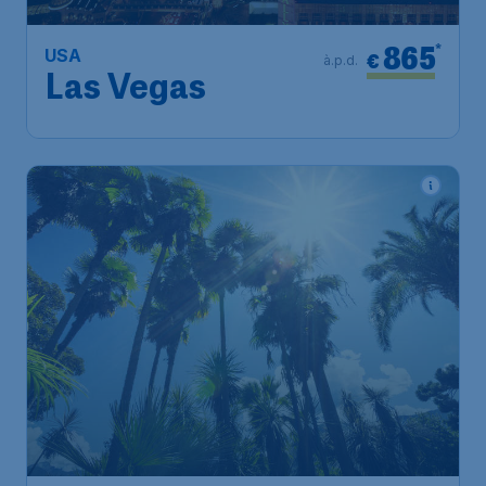
865
*
USA
€
à.p.d.
Las Vegas