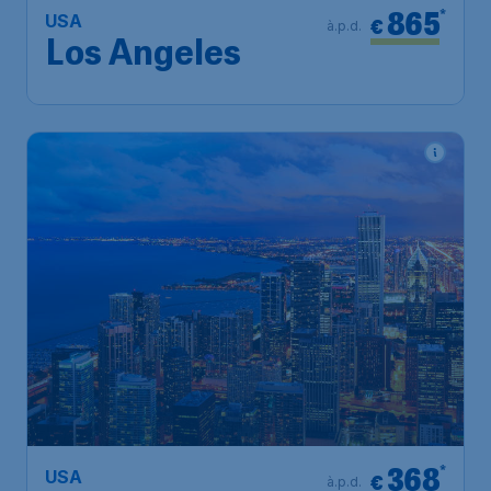
865
*
USA
€
à.p.d.
Los Angeles
368
*
USA
€
à.p.d.