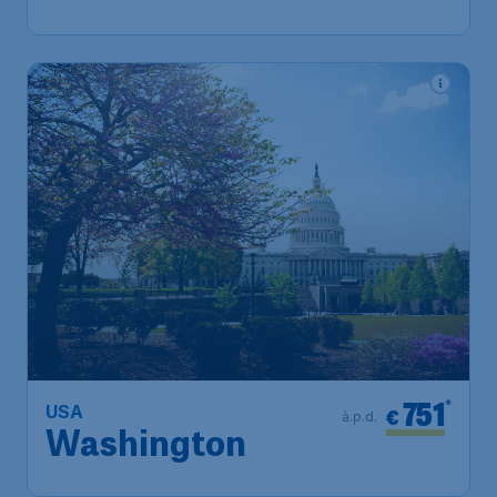
751
*
USA
€
à.p.d.
Washington