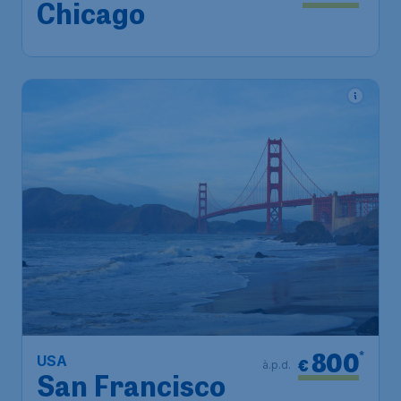
Chicago
800
*
USA
€
à.p.d.
San Francisco