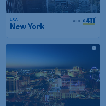
411
*
USA
€
à.p.d.
New York