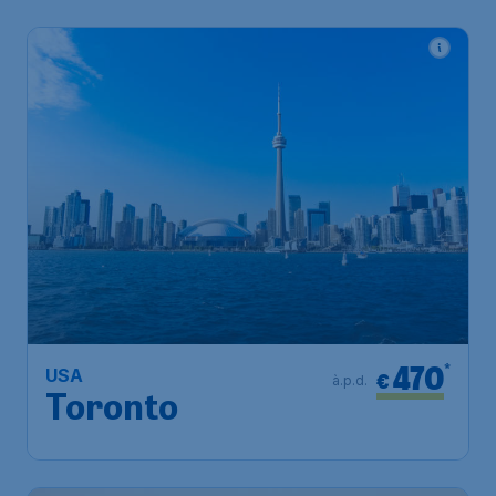
470
*
USA
€
à.p.d.
Toronto