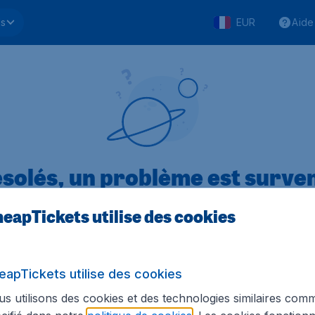
ls
EUR
Aide
solés, un problème est surve
eapTickets utilise des cookies
.1 sur 5
sur Trustpilot
Basé s
eapTickets utilise des cookies
s utilisons des cookies et des technologies similaires com
Tickets.be
Sites internationaux