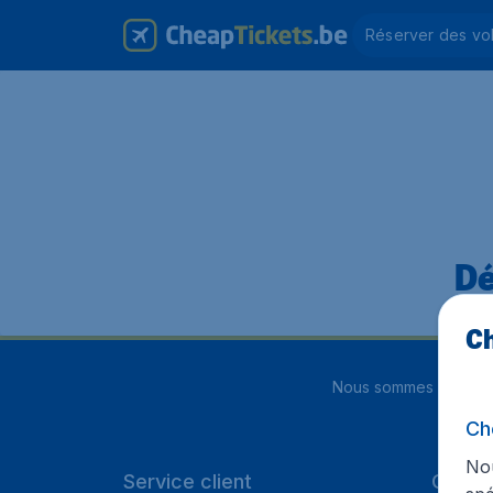
Réserver des vo
Dé
Ch
Nous sommes notés
4
Ch
Nou
Service client
Cheap