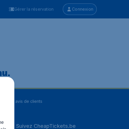
Gérer la réservation
Connexion
nu.
ur
8249
avis de clients
me
Suivez CheapTickets.be