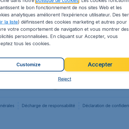
cifié dans notre
politique de cookies
. Les cookies fonctionn
antissent le bon fonctionnement de nos sites Web et les
s
Flugladen.de
kies analytiques améliorent l’expérience utilisateur. Des tie
ion Légale
CheapTickets.ch
r la liste
) définissent des cookies marketing et autres pour
CheapTickets.sg
vre votre comportement de navigation et vous montrer des
CheapTickets.nl
licités personnalisées. En cliquant sur Accepter, vous
eptez tous les cookies.
Accepter
Customize
Reject
énérales
Décharge de responsabilité
Déclaration de confident