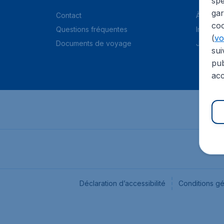
spé
gar
Contact
À propo
coo
Questions fréquentes
Informat
(
voi
Documents de voyage
Jobs
sui
pub
acc
Déclaration d’accessibilité
Conditions g