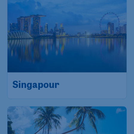
1.056
*
Singapour
€
à partir de
Amsterdam
,
Aéroport
Départ de:
26 nov.
Schiphol (Amsterdam)
Singapour
,
Aéroport Changi
Arrivé:
06 déc.
de Singapour
Trouvé il y a 1h
•
Singapore Airlines