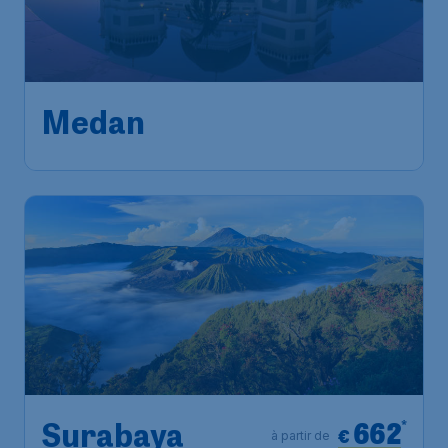
Medan
662
*
Surabaya
€
à partir de