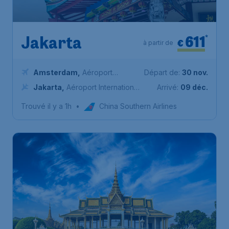
611
*
Jakarta
€
à partir de
Amsterdam
,
Aéroport
Départ de:
30 nov.
Schiphol (Amsterdam)
Jakarta
,
Aéroport International
Arrivé:
09 déc.
de Jakarta Soekarno-Hatta
Trouvé il y a 1h
•
China Southern Airlines