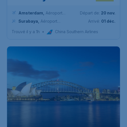
Amsterdam
,
Aéroport
Départ de:
20 nov.
Schiphol (Amsterdam)
Surabaya
,
Aéroport
Arrivé:
01 déc.
international de Surabaya
Trouvé il y a 1h
•
China Southern Airlines
952
*
Sydney
€
à partir de