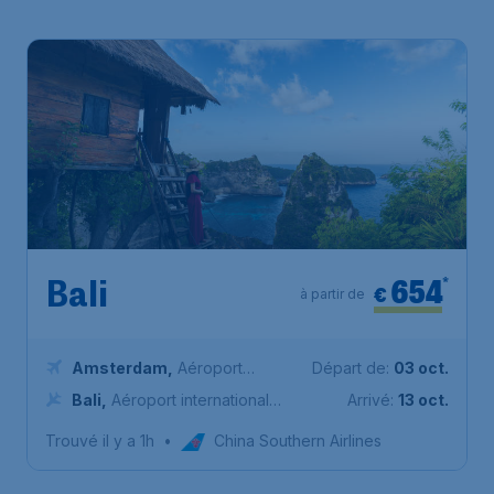
654
*
Bali
€
à partir de
Amsterdam
,
Aéroport
Départ de:
03 oct.
Schiphol (Amsterdam)
Bali
,
Aéroport international
Arrivé:
13 oct.
Ngurah-Rai
Trouvé il y a 1h
•
China Southern Airlines