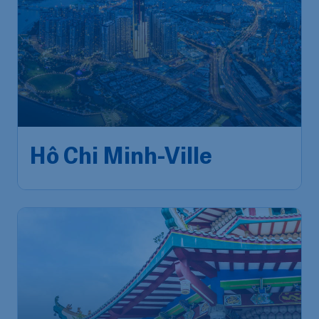
Hô Chi Minh-
à partir
562
*
€
de
Ville
Amsterdam
,
Aéroport
Départ de:
02 nov.
Schiphol (Amsterdam)
Hô-Chi-Minh-Ville
,
Aéroport
Arrivé:
10 nov.
international de Tân Sơn Nhất
Trouvé il y a 1h
•
China Southern Airlines