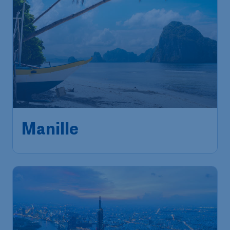
643
*
Manille
€
à partir de
Amsterdam
,
Aéroport
Départ de:
12 nov.
Schiphol (Amsterdam)
Metro Manila
,
Aéroport
Arrivé:
22 nov.
international Ninoy-Aquino
Trouvé il y a 1h
•
China Southern Airlines