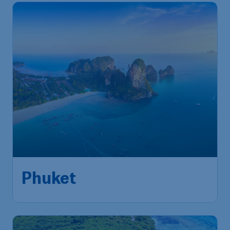
726
*
Phuket
€
à partir de
Amsterdam
,
Aéroport
Départ de:
05 sept.
Schiphol (Amsterdam)
Phuket
,
Aéroport
Arrivé:
13 sept.
international de Phuket
Trouvé il y a 1h
•
China Southern Airlines