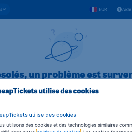
ls
EUR
Aide
solés, un problème est surve
eapTickets utilise des cookies
.1 sur 5
sur Trustpilot
Basé s
eapTickets utilise des cookies
s utilisons des cookies et des technologies similaires com
Tickets.be
Sites internationaux