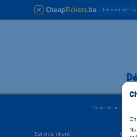
Réserver des vo
Dé
Ch
Nous sommes notés
4
Ch
Nou
Service client
Cheap