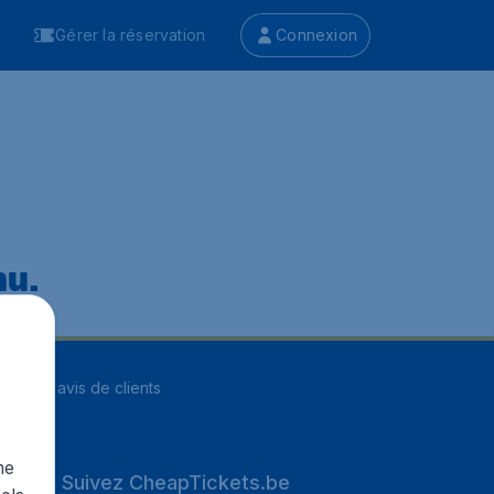
Gérer la réservation
Connexion
nu.
ur
8255
avis de clients
me
Suivez CheapTickets.be