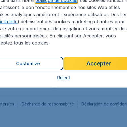
cifié dans notre
politique de cookies
. Les cookies fonctionn
antissent le bon fonctionnement de nos sites Web et les
s
Flugladen.de
kies analytiques améliorent l’expérience utilisateur. Des tie
ion Légale
CheapTickets.ch
r la liste
) définissent des cookies marketing et autres pour
CheapTickets.sg
vre votre comportement de navigation et vous montrer des
CheapTickets.nl
licités personnalisées. En cliquant sur Accepter, vous
eptez tous les cookies.
Accepter
Customize
Reject
énérales
Décharge de responsabilité
Déclaration de confident