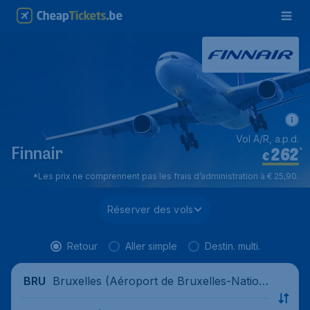
Vol A/R, a.p.d.
262
*
Finnair
€
*Les prix ne comprennent pas les frais d’administration à € 25,90.
Réserver des vols
Retour
Aller simple
Destin. multi.
Bruxelles (Aéroport de Bruxelles-Nation
BRU
al), Belgique