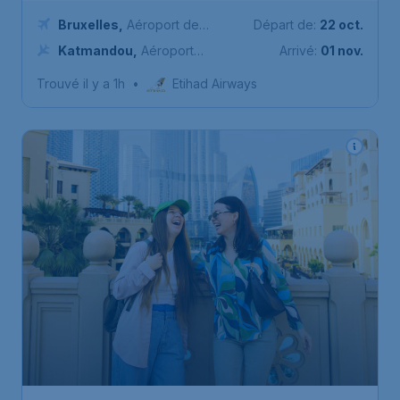
Bruxelles
,
Aéroport de
Départ de:
22 oct.
Bruxelles-National
Katmandou
,
Aéroport
Arrivé:
01 nov.
international Tribhuvan
Trouvé il y a 1h
•
Etihad Airways