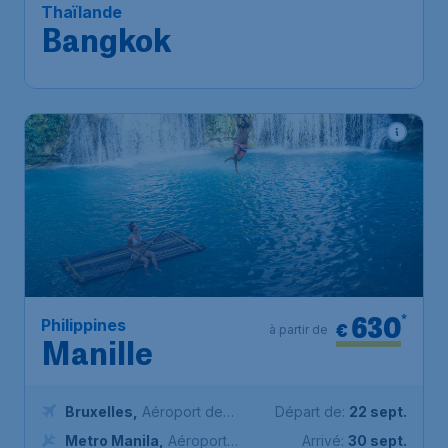
Bruxelles-National
Bangkok
,
Aéroport
Arrivé:
07 févr.
Suvarnabhumi de Bangkok
Trouvé il y a 1h
•
Etihad Airways
630
*
Philippines
€
à partir de
Manille
Bruxelles
,
Aéroport de
Départ de:
22 sept.
Bruxelles-National
Metro Manila
,
Aéroport
Arrivé:
30 sept.