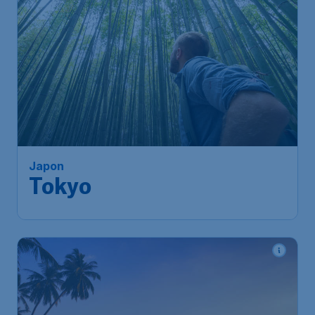
673
*
Japon
€
à partir de
Tokyo
Bruxelles
,
Aéroport de
Départ de:
30 janv.
Bruxelles-National
Tokyo
,
Aéroport international
Arrivé:
08 févr.
de Narita
Trouvé il y a 1h
•
Etihad Airways