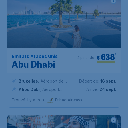
638
*
Émirats Arabes Unis
€
à partir de
Abu Dhabi
Bruxelles
,
Aéroport de
Départ de:
16 sept.
Bruxelles-National
Abou Dabi
,
Aéroport
Arrivé:
24 sept.
international d'Abou Dhabi
Trouvé il y a 1h
•
Etihad Airways