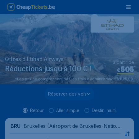
Offres d'Etihad Airways
à partir de
505
*
Réductions jusqu'à 100 € !
€
*Les prix ne comprennent pas les frais d’administration à € 25,90.
Réserver des vols
Retour
Aller simple
Destin. multi.
Bruxelles (Aéroport de Bruxelles-Nation
BRU
al), Belgique