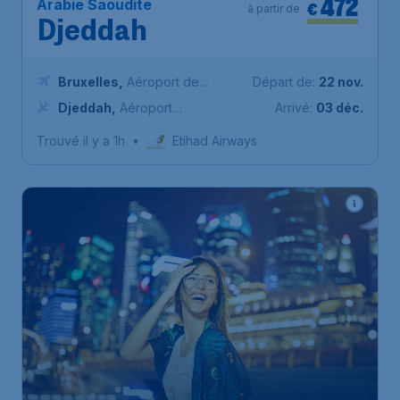
472
Arabie Saoudite
€
à partir de
Djeddah
Bruxelles
,
Aéroport de
Départ de:
22 nov.
Bruxelles-National
Djeddah
,
Aéroport
Arrivé:
03 déc.
international du Roi Abdelaziz
Trouvé il y a 1h
•
Etihad Airways
610
*
Singapour
€
à partir de