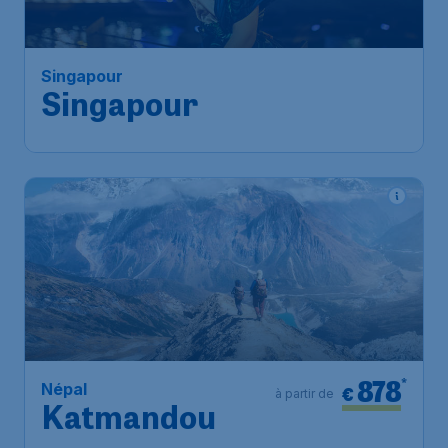
Singapour
Bruxelles
,
Aéroport de
Départ de:
25 août
Bruxelles-National
Singapour
,
Aéroport Changi
Arrivé:
03 sept.
de Singapour
Trouvé il y a 1h
•
Etihad Airways
878
*
Népal
€
à partir de
Katmandou