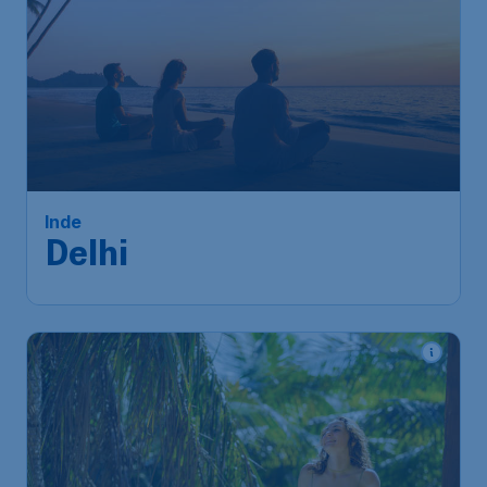
453
*
Inde
€
à partir de
Delhi
Bruxelles
,
Aéroport de
Départ de:
24 sept.
Bruxelles-National
New Delhi
,
Aéroport
Arrivé:
03 oct.
international Indira Gandhi
Trouvé il y a 1h
•