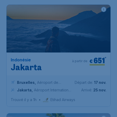
651
*
Indonésie
€
à partir de
Jakarta
Bruxelles
,
Aéroport de
Départ de:
17 nov.
Bruxelles-National
Jakarta
,
Aéroport International
Arrivé:
25 nov.
de Jakarta Soekarno-Hatta
Trouvé il y a 1h
•
Etihad Airways