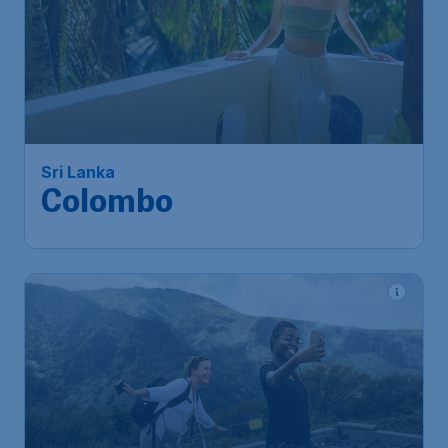
558
*
Sri Lanka
€
à partir de
Colombo
Bruxelles
,
Aéroport de
Départ de:
24 nov.
Bruxelles-National
Colombo
,
Aéroport
Arrivé:
30 nov.
international Bandaranaike
Trouvé il y a 1h
•
Etihad Airways