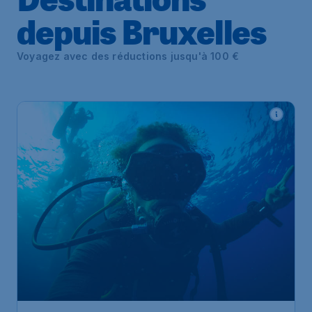
depuis Bruxelles
Voyagez avec des réductions jusqu'à 100 €
505
*
Thaïlande
€
à partir de
Bangkok
Bruxelles
,
Aéroport de
Départ de:
29 janv.