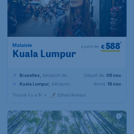
588
*
Malaisie
€
à partir de
Kuala Lumpur
Bruxelles
,
Aéroport de
Départ de:
08 nov.
Bruxelles-National
Kuala Lumpur
,
Aéroport
Arrivé:
18 nov.
international de Kuala Lumpur
Trouvé il y a 1h
•
Etihad Airways