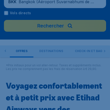
Bangkok (Aéroport Suvarnabhumi de Ba
BKK
ngkok), Thaïlande
Vols directs
Rechercher
AYS
OFFRES
DESTINATIONS
CHECK-IN ET BAGAGE
*Prix initiaux pour un vol aller-retour. Taxes et suppléments inclus.
Les prix ne comprennent pas les frais de réservation à € 29,90.
Voyagez confortablement
et à petit prix avec Etihad
Airways vers des