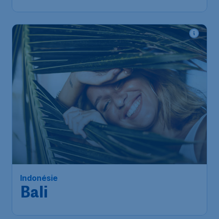
686
*
Indonésie
€
à partir de
Bali
Bruxelles
,
Aéroport de
Départ de:
05 oct.
Bruxelles-National
Bali
,
Aéroport international
Arrivé:
11 oct.
Ngurah-Rai
Trouvé il y a 1h
•
Etihad Airways