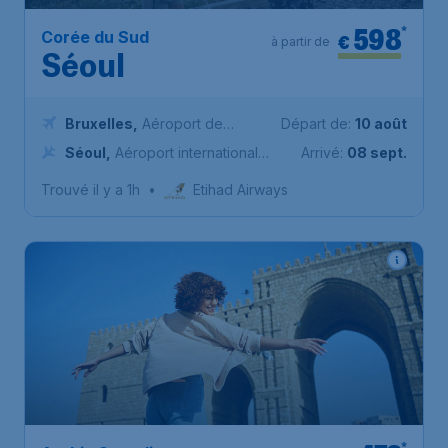
598
*
Corée du Sud
€
à partir de
Séoul
Bruxelles
,
Aéroport de
Départ de:
10 août
Bruxelles-National
Séoul
,
Aéroport international
Arrivé:
08 sept.
d'Incheon
Trouvé il y a 1h
•
Etihad Airways
*