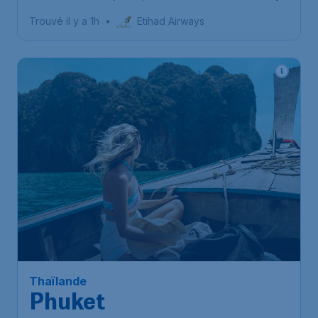
international Ninoy-Aquino
Trouvé il y a 1h
•
Etihad Airways
557
*
Thaïlande
€
à partir de
Phuket
Bruxelles
,
Aéroport de
Départ de:
14 oct.
Bruxelles-National
Phuket
,
Aéroport international
Arrivé:
21 oct.
de Phuket
Trouvé il y a 1h
•
Etihad Airways