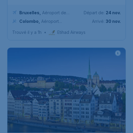
Bruxelles
,
Aéroport de
Départ de:
24 nov.
Bruxelles-National
Colombo
,
Aéroport
Arrivé:
30 nov.
international Bandaranaike
Trouvé il y a 1h
•
Etihad Airways