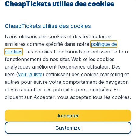
CheapTickets utilise des cookies
Sites internationaux
CheapTickets utilise des cookies
Suivez CheapTickets.be
Nous utilisons des cookies et des technologies
similaires comme spécifié dans notre
politique de
cookies
. Les cookies fonctionnels garantissent le bon
fonctionnement de nos sites Web et les cookies
analytiques améliorent l’expérience utilisateur. Des
tiers (
voir la liste
) définissent des cookies marketing et
autres pour suivre votre comportement de navigation
et vous montrer des publicités personnalisées. En
cliquant sur Accepter, vous acceptez tous les cookies.
Déclaration d’accessibilité
Conditions générales
Décharge de responsabilité
Déclaration de confidentialité
Cookies
Accepter
Droits d’auteur © 2026
Customize