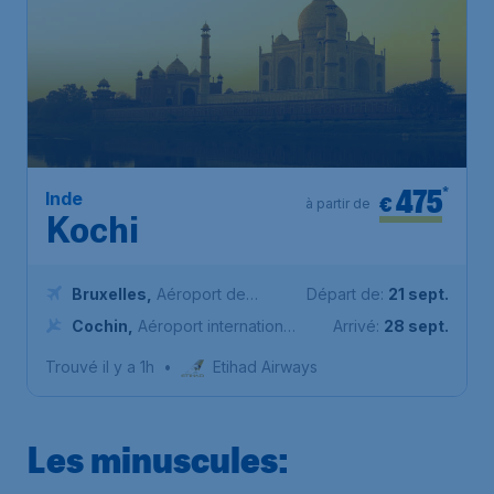
475
*
Inde
€
à partir de
Kochi
Bruxelles
,
Aéroport de
Départ de:
21 sept.
Bruxelles-National
Cochin
,
Aéroport international
Arrivé:
28 sept.
de Cochin
Trouvé il y a 1h
•
Etihad Airways
Les minuscules: