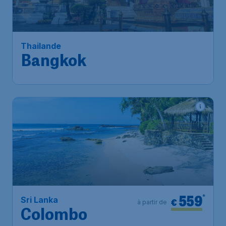
Bangkok
Bruxelles
,
Aéroport de
Départ de:
30 nov.
Bruxelles-National
Bangkok
,
Aéroport
Arrivé:
11 déc.
Suvarnabhumi de Bangkok
Trouvé il y a 1h
•
Etihad Airways
559
*
Sri Lanka
€
à partir de
Colombo