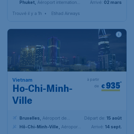
Phuket
,
Aéroport international
Arrivé:
02 mars
de Phuket
Trouvé il y a 1h
•
Etihad Airways
Vietnam
à partir
935
*
€
de
Ho-Chi-Minh-
Ville
Bruxelles
,
Aéroport de
Départ de:
15 août
Bruxelles-National
Hô-Chi-Minh-Ville
,
Aéroport
Arrivé:
14 sept.
international de Tân Sơn Nhất