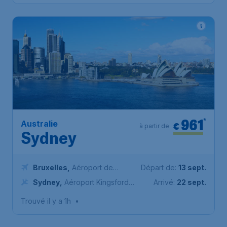
961
*
Australie
€
à partir de
Sydney
Bruxelles
,
Aéroport de
Départ de:
13 sept.
Bruxelles-National
Sydney
,
Aéroport Kingsford-
Arrivé:
22 sept.
Smith de Sydney
Trouvé il y a 1h
•