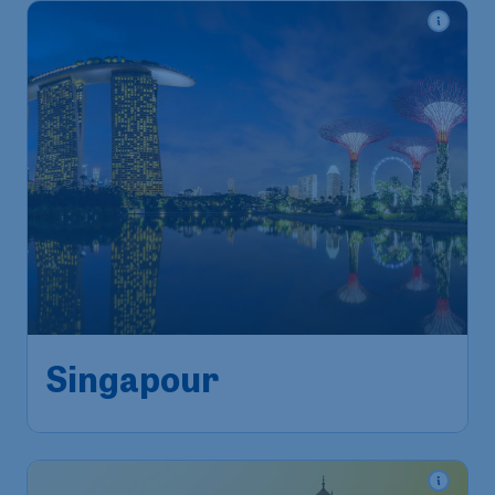
608
*
Singapour
€
à partir de
Bruxelles
,
Aéroport de
Départ de:
25 août
Bruxelles-National
Singapour
,
Aéroport Changi
Arrivé:
03 sept.
de Singapour
Trouvé il y a 1h
•
Etihad Airways