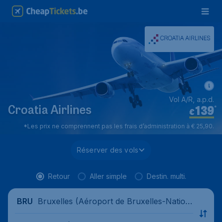
Vol A/R, a.p.d.
139
*
Croatia Airlines
€
*Les prix ne comprennent pas les frais d’administration à € 25,90.
Réserver des vols
Retour
Aller simple
Destin. multi.
Bruxelles (Aéroport de Bruxelles-Nation
BRU
al), Belgique