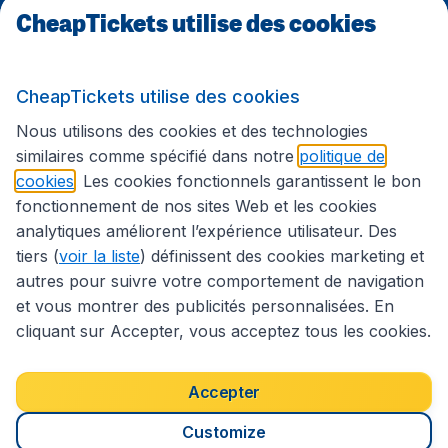
CheapTickets utilise des cookies
Sites internationaux
CheapTickets utilise des cookies
Suivez CheapTickets.be
Nous utilisons des cookies et des technologies
similaires comme spécifié dans notre
politique de
cookies
. Les cookies fonctionnels garantissent le bon
fonctionnement de nos sites Web et les cookies
analytiques améliorent l’expérience utilisateur. Des
tiers (
voir la liste
) définissent des cookies marketing et
autres pour suivre votre comportement de navigation
et vous montrer des publicités personnalisées. En
cliquant sur Accepter, vous acceptez tous les cookies.
Déclaration d’accessibilité
Conditions générales
Décharge de responsabilité
Déclaration de confidentialité
Cookies
Accepter
Droits d’auteur © 2026
Customize