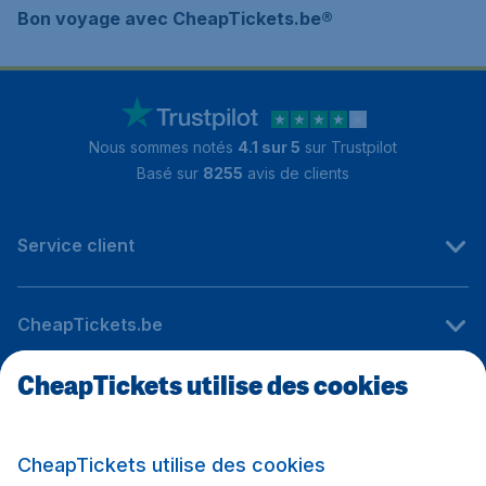
Bon voyage avec CheapTickets.be®
Nous sommes notés
4.1 sur 5
sur Trustpilot
Basé sur
8255
avis de clients
Service client
CheapTickets.be
CheapTickets utilise des cookies
Sites internationaux
CheapTickets utilise des cookies
Suivez CheapTickets.be