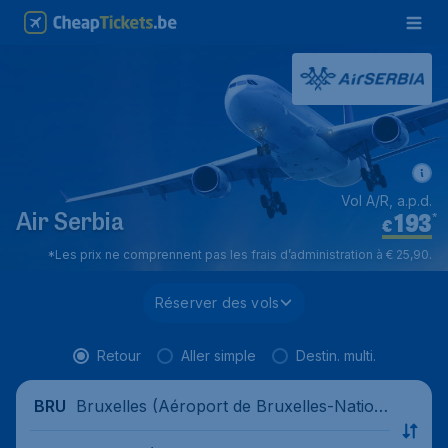
Vol A/R, a.p.d.
193
*
Air Serbia
€
*Les prix ne comprennent pas les frais d’administration à € 25,90.
Réserver des vols
Retour
Aller simple
Destin. multi.
Bruxelles (Aéroport de Bruxelles-Nation
BRU
al), Belgique