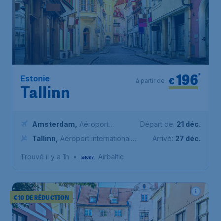
196
*
Estonie
€
à partir de
Tallinn
Amsterdam
,
Aéroport
Départ de:
21 déc.
Schiphol (Amsterdam)
Tallinn
,
Aéroport international
Arrivé:
27 déc.
de Tallinn
Trouvé il y a 1h
•
Airbaltic
€10 DE RÉDUCTION