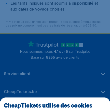
Les tarifs indiqués sont soumis à disponibilité et
aux dates de voyage choisies.
*Prix initiaux pour un vol aller-retour. Taxes et suppléments inclus.
Les prix ne comprennent pas les frais de réservation à € 29,90.
Nous sommes notés
4.1 sur 5
sur Trustpilot
Basé sur
8255
avis de clients
Service client
CheapTickets.be
CheapTickets utilise des cookies
Sites internationaux