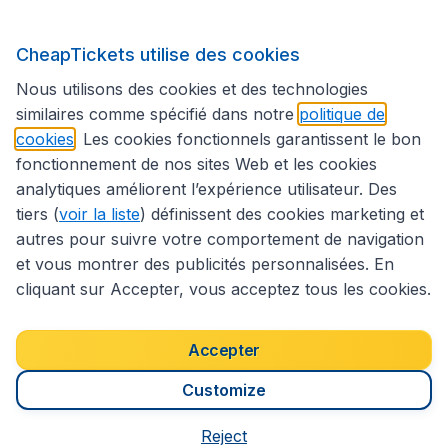
CheapTickets utilise des cookies
Suivez CheapTickets.be
Nous utilisons des cookies et des technologies
similaires comme spécifié dans notre
politique de
cookies
. Les cookies fonctionnels garantissent le bon
fonctionnement de nos sites Web et les cookies
analytiques améliorent l’expérience utilisateur. Des
tiers (
voir la liste
) définissent des cookies marketing et
autres pour suivre votre comportement de navigation
et vous montrer des publicités personnalisées. En
cliquant sur Accepter, vous acceptez tous les cookies.
Déclaration d’accessibilité
Conditions générales
Décharge de responsabilité
Déclaration de confidentialité
Cookies
Accepter
Droits d’auteur © 2026
Customize
Reject