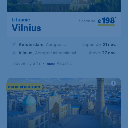
198
*
Lituanie
€
à partir de
Vilnius
Amsterdam
,
Aéroport
Départ de:
21 nov.
Schiphol (Amsterdam)
Vilnius
,
Aéroport international
Arrivé:
27 nov.
de Vilnius
Trouvé il y a 1h
•
Airbaltic
€10 DE RÉDUCTION