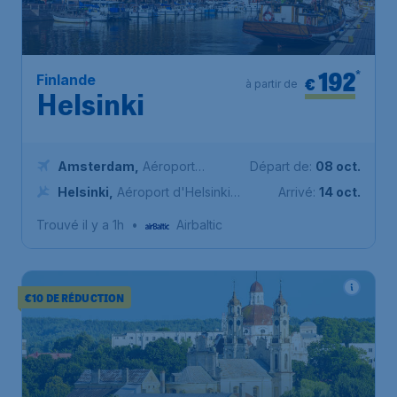
192
*
Finlande
€
à partir de
Helsinki
Amsterdam
,
Aéroport
Départ de:
08 oct.
Schiphol (Amsterdam)
Helsinki
,
Aéroport d'Helsinki-
Arrivé:
14 oct.
Vantaa
Trouvé il y a 1h
•
Airbaltic
€10 DE RÉDUCTION