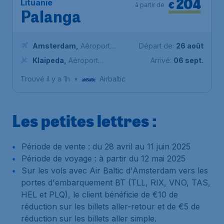
204
Lituanie
€
à partir de
Palanga
Amsterdam
,
Aéroport
Départ de:
26 août
Schiphol (Amsterdam)
Klaipeda
,
Aéroport
Arrivé:
06 sept.
international de Palanga
Trouvé il y a 1h
•
Airbaltic
Les petites lettres :
Période de vente : du 28 avril au 11 juin 2025
Période de voyage : à partir du 12 mai 2025
Sur les vols avec Air Baltic d'Amsterdam vers les
portes d'embarquement BT (TLL, RIX, VNO, TAS,
HEL et PLQ), le client bénéficie de €10 de
réduction sur les billets aller-retour et de €5 de
réduction sur les billets aller simple.