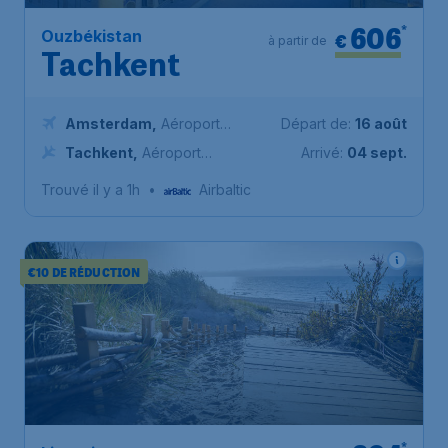
606
*
Ouzbékistan
€
à partir de
Tachkent
Amsterdam
,
Aéroport
Départ de:
16 août
Schiphol (Amsterdam)
Tachkent
,
Aéroport
Arrivé:
04 sept.
international de Tachkent
Trouvé il y a 1h
•
Airbaltic
€10 DE RÉDUCTION
*